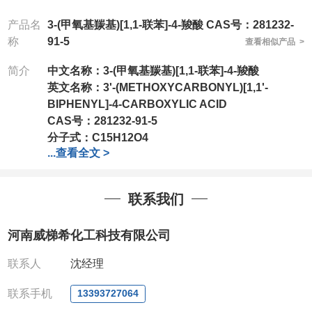
产品名
3-(甲氧基羰基)[1,1-联苯]-4-羧酸 CAS号：281232-
称
91-5
查看相似产品 >
简介
中文名称：
3-(甲氧基羰基)[1,1-联苯]-4-羧酸
英文名称：
3'-(METHOXYCARBONYL)[1,1'-
BIPHENYL]-4-CARBOXYLIC ACID
CAS号：
281232-91-5
分子式：
C15H12O4
...
查看全文 >
分子量：
256.25
包装：
1Mg ; 5Mg;10Mg ;100Mg;250Mg ;500Mg
;1g;2.5g ;5g ;10g可根据客户需求进行分装
联系我们
我司对高校及科研单位先发货和
*后付款;如果您在工
作中有用到的试剂,欢迎前来询购,如若出现质量问题,
河南威梯希化工科技有限公司
全额退款,并承担所有运费。电话:0371-
63377391/13393727064
联系人
沈经理
QQ:3930072831
微信
:13393727064
联系手机
13393727064
联系人
: 沈晓东(欢迎致电,或QQ、微信联系)