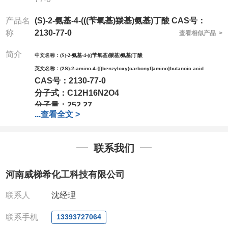
产品名
(S)-2-氨基-4-(((苄氧基)羰基)氨基)丁酸 CAS号：
称
2130-77-0
查看相似产品 >
简介
中文名称：
(S)-2-氨基-4-(((苄氧基)羰基)氨基)丁酸
英文名称：
(2S)-2-amino-4-{[(benzyloxy)carbonyl]amino}butanoic acid
CAS号：
2130-77-0
分子式：
C12H16N2O4
分子量：
252.27
...
查看全文 >
包装：
1Mg ; 5Mg;10Mg ;100Mg;250Mg ;500Mg
;1g;2.5g ;5g ;10g可根据客户需求进行分装
我司对高校及科研单位先发货和
*后付款;如果您在工
联系我们
作中有用到的试剂,欢迎前来询购,如若出现质量问题,
全额退款,并承担所有运费。电话:0371-
河南威梯希化工科技有限公司
63377391/13393727064
QQ:3930072831
联系人
沈经理
微信
:13393727064
联系人
: 沈晓东(欢迎致电,或QQ、微信联系)
联系手机
13393727064