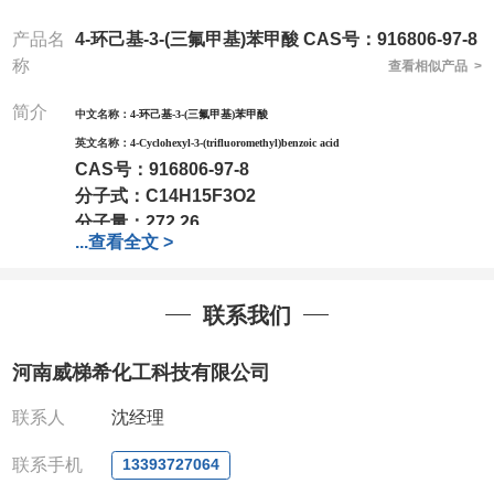
产品名
4-环己基-3-(三氟甲基)苯甲酸 CAS号：916806-97-8
称
查看相似产品 >
简介
中文名称：
4-环己基-3-(三氟甲基)苯甲酸
英文名称：
4-Cyclohexyl-3-(trifluoromethyl)benzoic acid
CAS号：
916806-97-8
分子式：
C14H15F3O2
分子量：
272.26
...
查看全文 >
包装：
1Mg ; 5Mg;10Mg ;100Mg;250Mg ;500Mg
;1g;2.5g ;5g ;10g可根据客户需求进行分装
我司对高校及科研单位先发货和
*后付款;如果您在工
联系我们
作中有用到的试剂,欢迎前来询购,如若出现质量问题,
全额退款,并承担所有运费。电话:0371-
河南威梯希化工科技有限公司
63377391/13393727064
QQ:3930072831
联系人
沈经理
微信
:13393727064
联系人
: 沈晓东(欢迎致电,或QQ、微信联系)
联系手机
13393727064