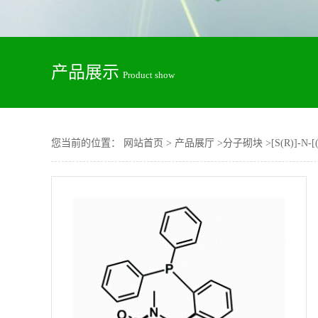
产品展示
Product show
您当前的位置：
网站首页
>
产品展厅
>
分子砌块
>
[S(R)]-