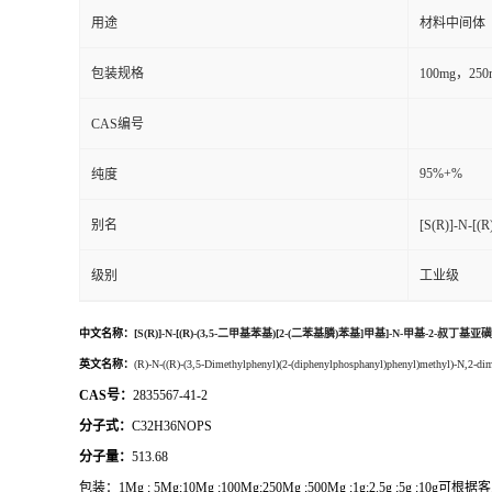
用途
材料中间体
包装规格
100mg，2
CAS编号
95%+%
纯度
别名
[S(R)]-N
级别
工业级
中文名称：
[S(R)]-N-[(R)-(3,5-二甲基苯基)[2-(二苯基膦)苯基]甲基]-N-甲基-2-叔丁基
英文名称：
(R)-N-((R)-(3,5-Dimethylphenyl)(2-(diphenylphosphanyl)phenyl)methyl)-N,2-dim
CAS号：
2835567-41-2
分子式：
C32H36NOPS
分子量：
513.68
包装：
1Mg ; 5Mg;10Mg ;100Mg;250Mg ;500Mg ;1g;2.5g ;5g ;1