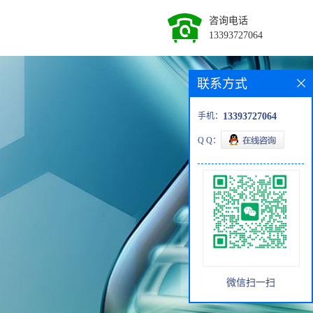
咨询电话
13393727064
联系方式
手机：
13393727064
Q Q：
微信扫一扫