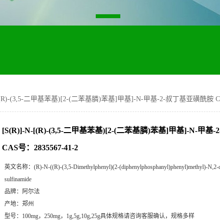
N-[(R)-(3,5-二甲基苯基)[2-(二苯基膦)苯基]甲基]-N-甲基-2-叔丁基亚磺酰胺 CA
[S(R)]-N-[(R)-(3,5-二甲基苯基)[2-(二苯基膦)苯基]甲基]-N-
CAS号：2835567-41-2
英文名称：
(R)-N-((R)-(3,5-Dimethylphenyl)(2-(diphenylphosphanyl)phenyl)methyl)-N,2-
sulfinamide
品牌：
阿尔法
产地：
郑州
型号：
100mg，250mg，1g,5g,10g,25g具体规格请咨询客服确认，规格多样