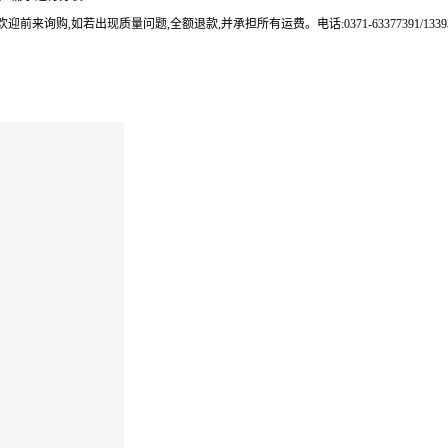
来询购,如若出现质量问题,全额退款,并承担所有运费。电话:0371-63377391/133937