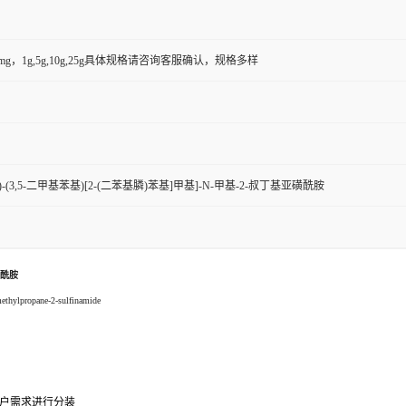
50mg，1g,5g,10g,25g具体规格请咨询客服确认，规格多样
-[(R)-(3,5-二甲基苯基)[2-(二苯基膦)苯基]甲基]-N-甲基-2-叔丁基亚磺酰胺
亚磺酰胺
ethylpropane-2-sulfinamide
0g可根据客户需求进行分装