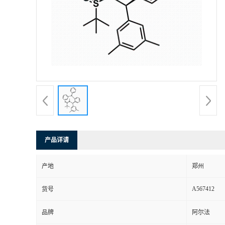
产品详请
产地
郑州
A567412
货号
品牌
阿尔法