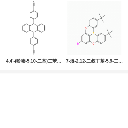
2643331-97-7
酮，CAS:2459874-51-0，
现货促销，可分装，高校研
究所 先发后付
4,4'-(吩嗪-5,10-二基)二苯甲
7-溴-2,12-二叔丁基-5,9-二氧
腈，CAS:1638702-80-3，
杂-13B-硼萘[3,2,1-DE]蒽，
常备现货，科研产品，高校
CAS:2378498-93-0，常备
研究所 先发后付
现货，按需分装，高校研究
所 先发后付