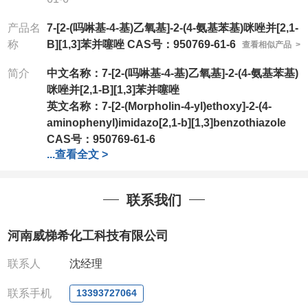
产品名
7-[2-(吗啉基-4-基)乙氧基]-2-(4-氨基苯基)咪唑并[2,1-
称
B][1,3]苯并噻唑 CAS号：950769-61-6
查看相似产品 >
简介
中文名称：
7-[2-(吗啉基-4-基)乙氧基]-2-(4-氨基苯基)
咪唑并[2,1-B][1,3]苯并噻唑
英文名称：
7-[2-(Morpholin-4-yl)ethoxy]-2-(4-
aminophenyl)imidazo[2,1-b][1,3]benzothiazole
CAS号：
950769-61-6
...
查看全文 >
分子式：
C21H22N4O2S
分子量：
394.49
包装：
1Mg ; 5Mg;10Mg ;100Mg;250Mg ;500Mg
联系我们
;1g;2.5g ;5g ;10g可根据客户需求进行分装
我司对高校及科研单位先发货和
*后付款;如果您在工
河南威梯希化工科技有限公司
作中有用到的试剂,欢迎前来询购,如若出现质量问题,
全额退款,并承担所有运费。电话:0371-
联系人
沈经理
63377391/13393727064
QQ:3930072831
联系手机
13393727064
微信
:13393727064