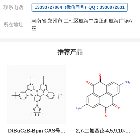
联系人
: 沈晓东(欢迎致电,或QQ、微信联系)
联系电话
13393727064（微信同号）QQ：3930072831
河南省 郑州市 二七区航海中路正商航海广场A
所在地址
座
推荐产品
DtBuCzB-Bpin CAS号：
2,7-二氨基芘-4,5,9,10-四