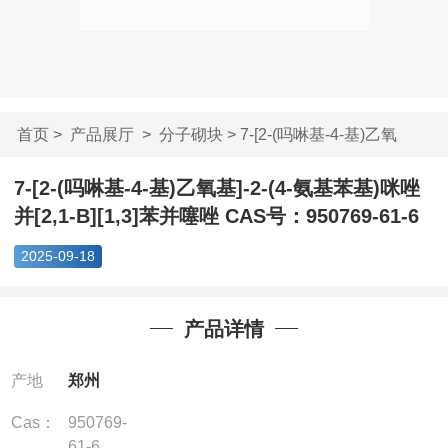
首页
>
产品展厅
>
分子砌块
> 7-[2-(吗啉基-4-基)乙氧
基]-2-...
7-[2-(吗啉基-4-基)乙氧基]-2-(4-氨基苯基)咪唑
并[2,1-B][1,3]苯并噻唑 CAS号：950769-61-6
2025-09-18
产品详情
产地
郑州
Cas：
950769-
61-6