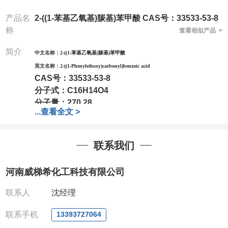
产品名
2-((1-苯基乙氧基)羰基)苯甲酸 CAS号：33533-53-8
称
查看相似产品 >
简介
中文名称：
2-((1-苯基乙氧基)羰基)苯甲酸
英文名称：
2-((1-Phenylethoxy)carbonyl)benzoic acid
CAS号：
33533-53-8
分子式：
C16H14O4
分子量：
270.28
...
查看全文 >
包装：
1Mg ; 5Mg;10Mg ;100Mg;250Mg ;500Mg
;1g;2.5g ;5g ;10g可根据客户需求进行分装
我司对高校及科研单位先发货和
*后付款;如果您在工
联系我们
作中有用到的试剂,欢迎前来询购,如若出现质量问题,
全额退款,并承担所有运费。电话:0371-
河南威梯希化工科技有限公司
63377391/13393727064
QQ:3930072831
联系人
沈经理
微信
:13393727064
联系人
: 沈晓东(欢迎致电,或QQ、微信联系)
联系手机
13393727064