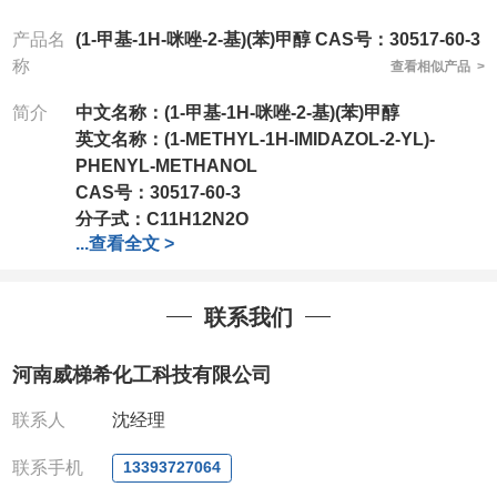
产品名
(1-甲基-1H-咪唑-2-基)(苯)甲醇 CAS号：30517-60-3
称
查看相似产品 >
简介
中文名称：
(1-甲基-1H-咪唑-2-基)(苯)甲醇
英文名称：
(1-METHYL-1H-IMIDAZOL-2-YL)-
PHENYL-METHANOL
CAS号：
30517-60-3
分子式：
C11H12N2O
...
查看全文 >
分子量：
188.23
包装：
1Mg ; 5Mg;10Mg ;100Mg;250Mg ;500Mg
联系我们
;1g;2.5g ;5g ;10g可根据客户需求进行分装
我司对高校及科研单位先发货和
*后付款;如果您在工
河南威梯希化工科技有限公司
作中有用到的试剂,欢迎前来询购,如若出现质量问题,
全额退款,并承担所有运费。电话:0371-
联系人
沈经理
63377391/13393727064
QQ:3930072831
联系手机
13393727064
微信
:13393727064