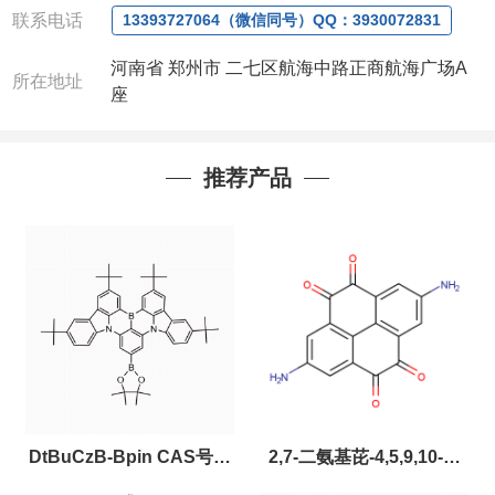
联系人
: 沈晓东(欢迎致电,或QQ、微信联系)
联系电话
13393727064（微信同号）QQ：3930072831
河南省 郑州市 二七区航海中路正商航海广场A
所在地址
座
推荐产品
DtBuCzB-Bpin CAS号：
2,7-二氨基芘-4,5,9,10-四