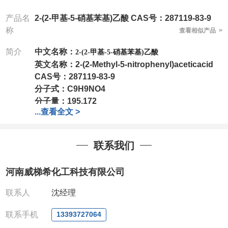
产品名
2-(2-甲基-5-硝基苯基)乙酸 CAS号：287119-83-9
称
查看相似产品 >
简介
中文名称：
2-(2-甲基-5-硝基苯基)乙酸
英文名称：
2-(2-Methyl-5-nitrophenyl)aceticacid
CAS号：
287119-83-9
分子式：
C9H9NO4
分子量：
195.172
...
查看全文 >
包装：
1Mg ; 5Mg;10Mg ;100Mg;250Mg ;500Mg
;1g;2.5g ;5g ;10g可根据客户需求进行分装
我司对高校及科研单位先发货和
*后付款;如果您在工
联系我们
作中有用到的试剂,欢迎前来询购,如若出现质量问题,
全额退款,并承担所有运费。电话:0371-
河南威梯希化工科技有限公司
63377391/13393727064
QQ:3930072831
联系人
沈经理
微信
:13393727064
联系人
: 沈晓东(欢迎致电,或QQ、微信联系)
联系手机
13393727064