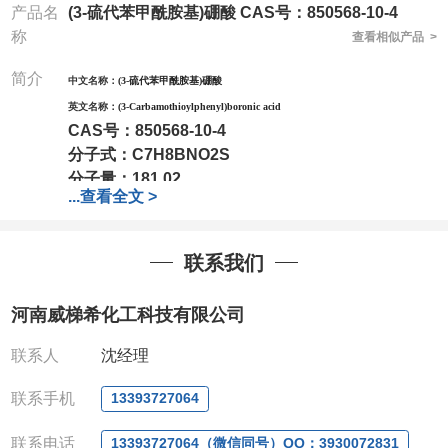
产品名
(3-硫代苯甲酰胺基)硼酸 CAS号：850568-10-4
称
查看相似产品 >
简介
中文名称：
(3-硫代苯甲酰胺基)硼酸
英文名称：
(3-Carbamothioylphenyl)boronic acid
CAS号：
850568-10-4
分子式：
C7H8BNO2S
分子量：
181.02
...
查看全文 >
包装：
1Mg ; 5Mg;10Mg ;100Mg;250Mg ;500Mg
;1g;2.5g ;5g ;10g可根据客户需求进行分装
我司对高校及科研单位先发货和
*后付款;如果您在工
联系我们
作中有用到的试剂,欢迎前来询购,如若出现质量问题,
全额退款,并承担所有运费。电话:0371-
河南威梯希化工科技有限公司
63377391/13393727064
QQ:3930072831
联系人
沈经理
微信
:13393727064
联系人
: 沈晓东(欢迎致电,或QQ、微信联系)
联系手机
13393727064
联系电话
13393727064（微信同号）QQ：3930072831