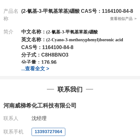
产品名
(2-氰基-3-甲氧基苯基)硼酸 CAS号：1164100-84-8
称
查看相似产品 >
简介
中文名称：
(2-氰基-3-甲氧基苯基)硼酸
英文名称：
(2-Cyano-3-methoxyphenyl)boronic acid
CAS号：
1164100-84-8
分子式：
C8H8BNO3
分子量：
176.96
...
查看全文 >
包装：
1Mg ; 5Mg;10Mg ;100Mg;250Mg ;500Mg
;1g;2.5g ;5g ;10g可根据客户需求进行分装
我司对高校及科研单位先发货和
*后付款;如果您在工
联系我们
作中有用到的试剂,欢迎前来询购,如若出现质量问题,
全额退款,并承担所有运费。电话:0371-
河南威梯希化工科技有限公司
63377391/13393727064
QQ:3930072831
联系人
沈经理
微信
:13393727064
联系人
: 沈晓东(欢迎致电,或QQ、微信联系)
联系手机
13393727064