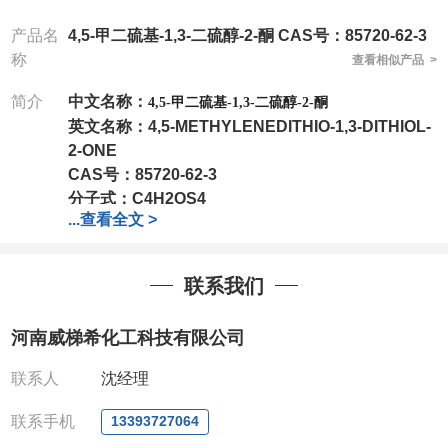
产品名
4,5-甲二硫基-1,3-二硫醇-2-酮 CAS号：85720-62-3
称
查看相似产品 >
简介
中文名称：
4,5-甲二硫基-1,3-二硫醇-2-酮
英文名称：
4,5-METHYLENEDITHIO-1,3-DITHIOL-
2-ONE
CAS号：
85720-62-3
分子式：
C4H2OS4
...
查看全文 >
分子量：
194.32
包装：
1Mg ; 5Mg;10Mg ;100Mg;250Mg ;500Mg
;1g;2.5g ;5g ;10g可根据客户需求进行分装
联系我们
我司对高校及科研单位先发货和
*后付款;如果您在工
作中有用到的试剂,欢迎前来询购,如若出现质量问题,
河南威梯希化工科技有限公司
全额退款,并承担所有运费。电话:0371-
63377391/13393727064
联系人
沈经理
QQ:3930072831
微信
:13393727064
联系手机
13393727064
联系人
: 沈晓东(欢迎致电,或QQ、微信联系)