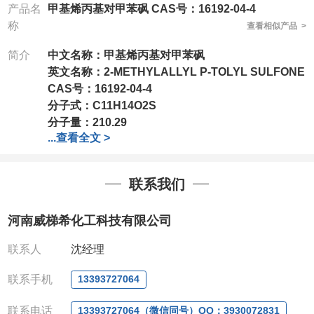
产品名
甲基烯丙基对甲苯砜 CAS号：16192-04-4
称
查看相似产品 >
简介
中文名称：甲基烯丙基对甲苯砜
英文名称：
2-METHYLALLYL P-TOLYL SULFONE
CAS号：
16192-04-4
分子式：
C11H14O2S
分子量：
210.29
...
查看全文 >
包装：
1Mg ; 5Mg;10Mg ;100Mg;250Mg ;500Mg
;1g;2.5g ;5g ;10g可根据客户需求进行分装
我司对高校及科研单位先发货和
*后付款;如果您在工
联系我们
作中有用到的试剂,欢迎前来询购,如若出现质量问题,
全额退款,并承担所有运费。电话:0371-
河南威梯希化工科技有限公司
63377391/13393727064
QQ:3930072831
联系人
沈经理
微信
:13393727064
联系人
: 沈晓东(欢迎致电,或QQ、微信联系)
联系手机
13393727064
联系电话
13393727064（微信同号）QQ：3930072831