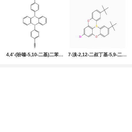
现货促销，可分装，高校研
究所 先发后付
4,4'-(吩嗪-5,10-二基)二苯甲
7-溴-2,12-二叔丁基-5,9-二氧
腈，CAS:1638702-80-3，
杂-13B-硼萘[3,2,1-DE]蒽，
常备现货，科研产品，高校
CAS:2378498-93-0，常备
研究所 先发后付
现货，按需分装，高校研究
所 先发后付