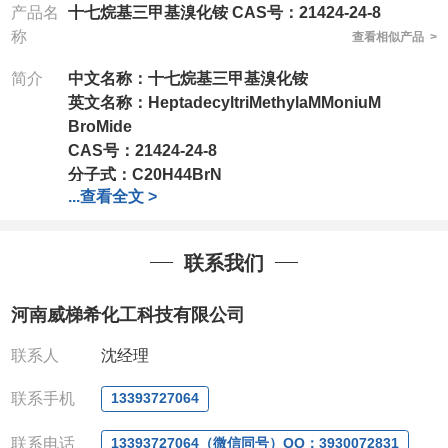
产品名
十七烷基三甲基溴化铵 CAS号：21424-24-8
称
查看相似产品 >
简介
中文名称：
十七烷基三甲基溴化铵
英文名称：
HeptadecyltriMethylaMMoniuM
BroMide
CAS号：
21424-24-8
分子式：
C20H44BrN
...
查看全文 >
分子量：
378.47
包装：
1Mg ; 5Mg;10Mg ;100Mg;250Mg ;500Mg
;1g;2.5g ;5g ;10g可根据客户需求进行分装
联系我们
我司对高校及科研单位先发货和
*后付款;如果您在工
作中有用到的试剂,欢迎前来询购,如若出现质量问题,
河南威梯希化工科技有限公司
全额退款,并承担所有运费。电话:0371-
63377391/13393727064
联系人
沈经理
QQ:3930072831
微信
:13393727064
联系手机
13393727064
联系人
: 沈晓东(欢迎致电,或QQ、微信联系)
联系电话
13393727064（微信同号）QQ：3930072831