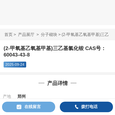
首页
>
产品展厅
>
分子砌块
> (2-甲氧基乙氧基甲基)三乙
基氯...
(2-甲氧基乙氧基甲基)三乙基氯化铵 CAS号：
60043-43-8
2025-09-24
产品详情
产地
郑州
在线留言
拨打电话
Cas：
60043-
43-8