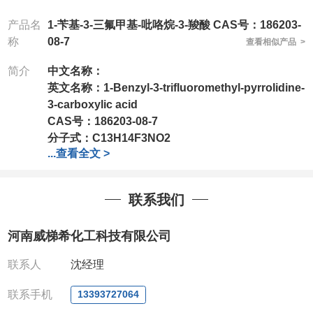
产品名
1-苄基-3-三氟甲基-吡咯烷-3-羧酸 CAS号：186203-
称
08-7
查看相似产品 >
简介
中文名称：
英文名称：
1-Benzyl-3-trifluoromethyl-pyrrolidine-
3-carboxylic acid
CAS号：
186203-08-7
分子式：
C13H14F3NO2
...
查看全文 >
分子量：
273.25
包装：
1Mg ; 5Mg;10Mg ;100Mg;250Mg ;500Mg
;1g;2.5g ;5g ;10g可根据客户需求进行分装
联系我们
我司对高校及科研单位先发货和
*后付款;如果您在工
作中有用到的试剂,欢迎前来询购,如若出现质量问题,
河南威梯希化工科技有限公司
全额退款,并承担所有运费。电话:0371-
63377391/13393727064
联系人
沈经理
QQ:3930072831
微信
:13393727064
联系手机
13393727064
联系人
: 沈晓东(欢迎致电,或QQ、微信联系)