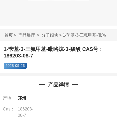
首页
>
产品展厅
>
分子砌块
> 1-苄基-3-三氟甲基-吡咯
烷-3-...
1-苄基-3-三氟甲基-吡咯烷-3-羧酸 CAS号：
186203-08-7
2025-09-26
产品详情
产地
郑州
Cas：
186203-
08-7