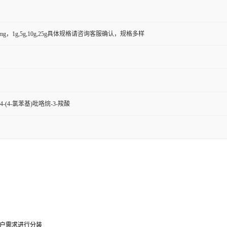
50mg，1g,5g,10g,25g具体规格请咨询客服确认，规格多样
4-(4-氯苯基)吡咯烷-3-羧酸
0g可根据客户需求进行分装