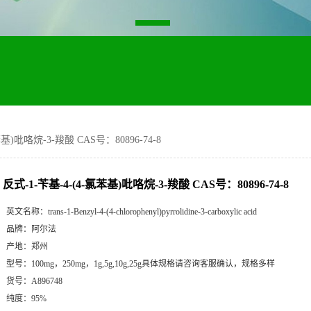
基)吡咯烷-3-羧酸 CAS号：80896-74-8
反式-1-苄基-4-(4-氯苯基)吡咯烷-3-羧酸 CAS号：80896-74-8
英文名称：
trans-1-Benzyl-4-(4-chlorophenyl)pyrrolidine-3-carboxylic acid
品牌：
阿尔法
产地：
郑州
型号：
100mg，250mg，1g,5g,10g,25g具体规格请咨询客服确认，规格多样
货号：
A896748
纯度：
95%