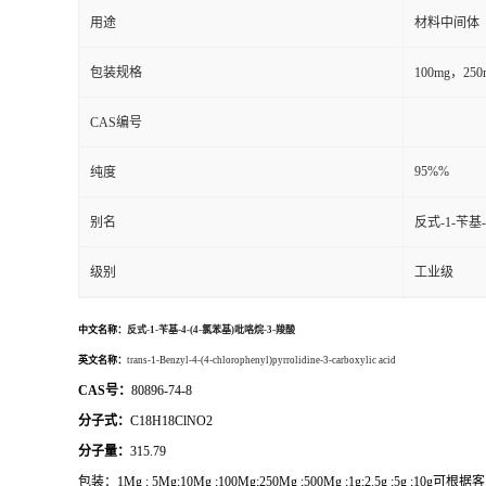
用途
材料中间体
包装规格
100mg，2
CAS编号
95%%
纯度
别名
反式-1-苄基-
级别
工业级
中文名称：
反式-1-苄基-4-(4-氯苯基)吡咯烷-3-羧酸
英文名称：
trans-1-Benzyl-4-(4-chlorophenyl)pyrrolidine-3-carboxylic acid
CAS号：
80896-74-8
分子式：
C18H18ClNO2
分子量：
315.79
包装：
1Mg ; 5Mg;10Mg ;100Mg;250Mg ;500Mg ;1g;2.5g ;5g ;1