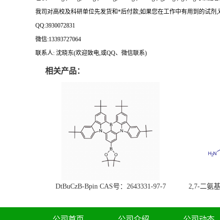
我司对高校及科研单位先发货和
*后付款;如果您在工作中有用到的试剂,欢迎前
QQ:3930072831
微信
:13393727064
联系人
: 沈晓东(欢迎致电,或QQ、微信联系)
相关产品：
DtBuCzB-Bpin CAS号：2643331-97-7
2,7-二氨基芘
51-0
公司首页
公司介绍
公司动态