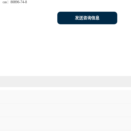
cas：
80896-74-8
发送咨询信息