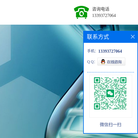
咨询电话
13393727064
联系方式
手机：
13393727064
Q Q：
微信扫一扫