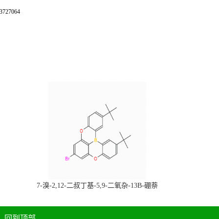
27064
，
7-溴-2,12-二叔丁基-5,9-二氧杂-13B-硼萘
科研产品，
[3,2,1-DE]蒽，CAS:2378498-93-0，常备现
货，按需分装，高校研究所 先发后付
回到顶部