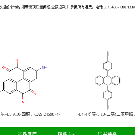
来询购,如若出现质量问题,全额退款,并承担所有运费。电话:0371-63377391/133937
-4,5,9,10-四酮，CAS:2459874-
4,4'-(吩嗪-5,10-二基)二苯甲腈
，现货促销，可分装，高校研究所 先
CAS:1638702-80-3，常备现货，
发后付
高校研究所 先发后付
产品展厅
联系方式
证书荣誉