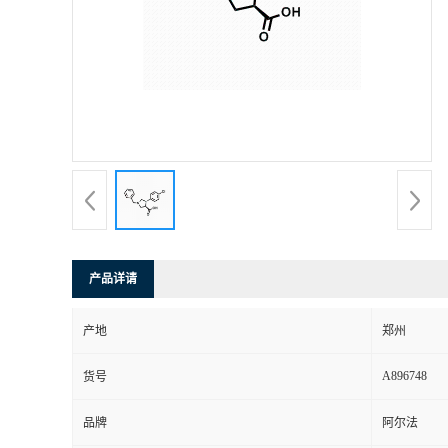
产品详请
产地
郑州
A896748
货号
品牌
阿尔法