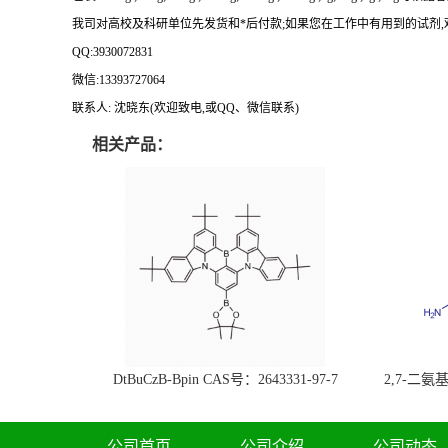
我司对高校及科研单位先发货和
*后付款;如果您在工作中有用到的试剂,欢迎前
QQ:3930072831
微信
:13393727064
联系人
: 沈晓东(欢迎致电,或QQ、微信联系)
相关产品：
DtBuCzB-Bpin CAS号：2643331-97-7
2,7-二氨基芘
51-0
公司首页
公司介绍
公司动态