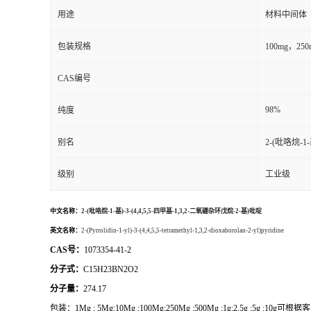
用途
材料中间体
包装规格
100mg，2
CAS编号
98%
纯度
别名
2-(吡咯烷-1-
级别
工业级
中文名称：
2-(吡咯烷-1-基)-3-(4,4,5,5-四甲基-1,3,2-二氧硼杂环戊烷-2-基)吡啶
英文名称：
2-(Pyrrolidin-1-yl)-3-(4,4,5,5-tetramethyl-1,3,2-dioxaborolan-2-yl)pyridine
CAS号：
1073354-41-2
分子式：
C15H23BN2O2
分子量：
274.17
包装：
1Mg ; 5Mg;10Mg ;100Mg;250Mg ;500Mg ;1g;2.5g ;5g ;1