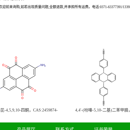
来询购,如若出现质量问题,全额退款,并承担所有运费。电话:0371-63377391/133937
-4,5,9,10-四酮，CAS:2459874-
4,4'-(吩嗪-5,10-二基)二苯甲腈
，现货促销，可分装，高校研究所 先
CAS:1638702-80-3，常备现货，
发后付
高校研究所 先发后付
产品展厅
联系方式
证书荣誉