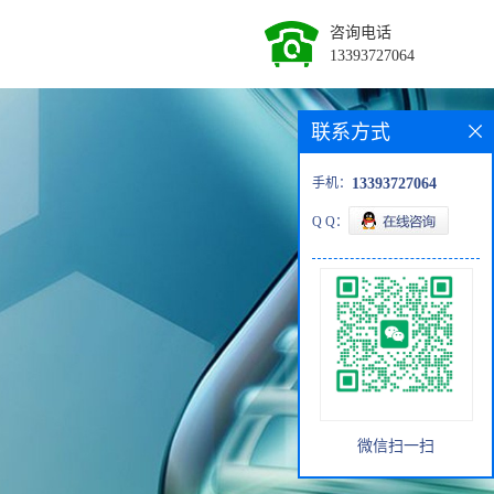
咨询电话
13393727064
联系方式
手机：
13393727064
Q Q：
微信扫一扫