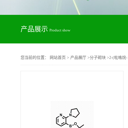
产品展示
Product show
您当前的位置：
网站首页
>
产品展厅
>
分子砌块
>
2-(吡咯烷-