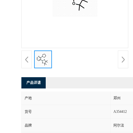
产品详请
产地
郑州
A354412
货号
品牌
阿尔法