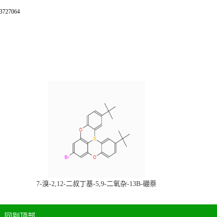
27064
，
7-溴-2,12-二叔丁基-5,9-二氧杂-13B-硼萘
科研产品，
[3,2,1-DE]蒽，CAS:2378498-93-0，常备现
货，按需分装，高校研究所 先发后付
回到顶部