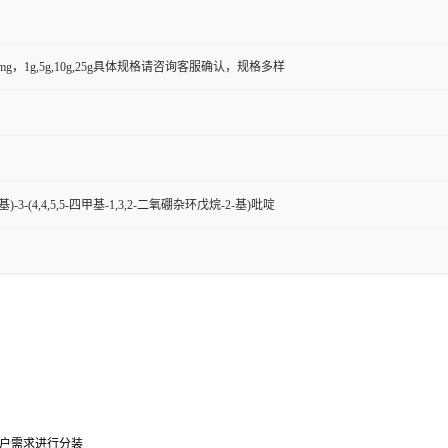
50mg，1g,5g,10g,25g具体规格请咨询客服确认，规格多样
基)-3-(4,4,5,5-四甲基-1,3,2-二氧硼杂环戊烷-2-基)吡啶
0g可根据客户需求进行分装