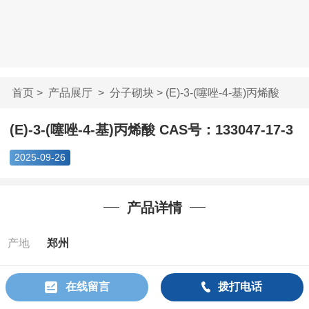
首页
>
产品展厅
>
分子砌块
> (E)-3-(噻唑-4-基)丙烯酸
C...
(E)-3-(噻唑-4-基)丙烯酸 CAS号：133047-17-3
2025-09-26
产品详情
产地
郑州
Cas：
133047-
在线留言
拨打电话
17-3