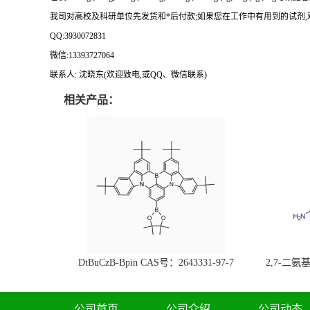
我司对高校及科研单位先发货和
*后付款;如果您在工作中有用到的试剂,欢迎前
QQ:3930072831
微信
:13393727064
联系人
: 沈晓东(欢迎致电,或QQ、微信联系)
相关产品：
DtBuCzB-Bpin CAS号：2643331-97-7
2,7-二氨基芘
51-0
公司首页
公司介绍
公司动态