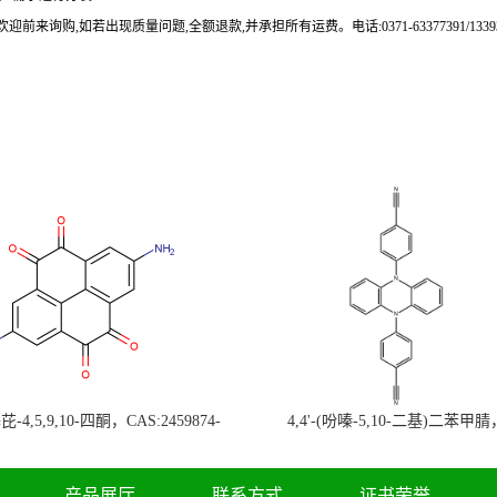
来询购,如若出现质量问题,全额退款,并承担所有运费。电话:0371-63377391/133937
-4,5,9,10-四酮，CAS:2459874-
4,4'-(吩嗪-5,10-二基)二苯甲腈
，现货促销，可分装，高校研究所 先
CAS:1638702-80-3，常备现货，
发后付
高校研究所 先发后付
产品展厅
联系方式
证书荣誉