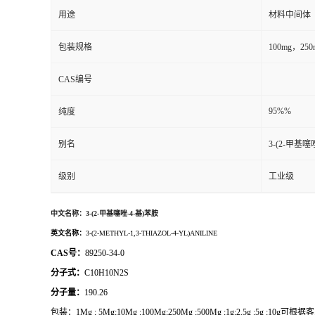
用途
材料中间体
包装规格
100mg，2
CAS编号
95%%
纯度
别名
3-(2-甲基噻
级别
工业级
中文名称：
3-(2-甲基噻唑-4-基)苯胺
英文名称：
3-(2-METHYL-1,3-THIAZOL-4-YL)ANILINE
CAS号：
89250-34-0
分子式：
C10H10N2S
分子量：
190.26
包装：
1Mg ; 5Mg;10Mg ;100Mg;250Mg ;500Mg ;1g;2.5g ;5g ;1