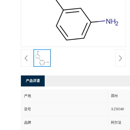
产品详请
产地
郑州
A250340
货号
品牌
阿尔法