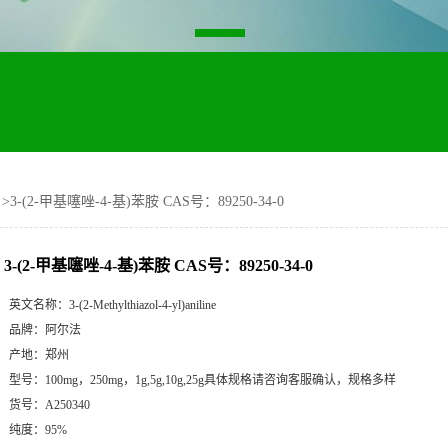
>
3-(2-甲基噻唑-4-基)苯胺 CAS号：89250-34-0
3-(2-甲基噻唑-4-基)苯胺 CAS号：89250-34-0
英文名称：
3-(2-Methylthiazol-4-yl)aniline
品牌：
阿尔法
产地：
郑州
型号：
100mg，250mg，1g,5g,10g,25g具体规格请咨询客服确认，规格多样
货号：
A250340
纯度：
95%