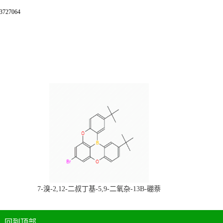
27064
，
7-溴-2,12-二叔丁基-5,9-二氧杂-13B-硼萘
科研产品，
[3,2,1-DE]蒽，CAS:2378498-93-0，常备现
货，按需分装，高校研究所 先发后付
回到顶部