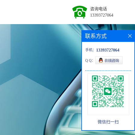
咨询电话
13393727064
联系方式
手机：
13393727064
Q Q：
微信扫一扫