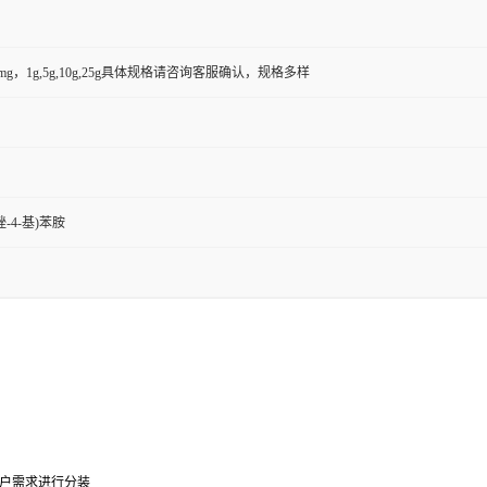
50mg，1g,5g,10g,25g具体规格请咨询客服确认，规格多样
唑-4-基)苯胺
0g可根据客户需求进行分装