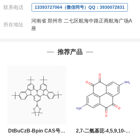
联系人
: 沈晓东(欢迎致电,或QQ、微信联系)
联系电话
13393727064（微信同号）QQ：3930072831
河南省 郑州市 二七区航海中路正商航海广场A
所在地址
座
推荐产品
DtBuCzB-Bpin CAS号：
2,7-二氨基芘-4,5,9,10-四