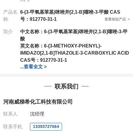
产品名
6-(3-甲氧基苯基)咪唑并[2,1-B]噻唑-3-甲酸 CAS
称
号：912770-31-1
查看相似产品 >
简介
中文名称：
6-(3-甲氧基苯基)咪唑并[2,1-B]噻唑-3-甲
酸
英文名称：
6-(3-METHOXY-PHENYL)-
IMIDAZO[2,1-B]THIAZOLE-3-CARBOXYLIC ACID
CAS号：
912770-31-1
...
查看全文 >
分子式：
C13H10N2O3S
分子量：
274.3
包装：
1Mg ; 5Mg;10Mg ;100Mg;250Mg ;500Mg
联系我们
;1g;2.5g ;5g ;10g可根据客户需求进行分装
我司对高校及科研单位先发货和
*后付款;如果您在工
河南威梯希化工科技有限公司
作中有用到的试剂,欢迎前来询购,如若出现质量问题,
全额退款,并承担所有运费。电话:0371-
联系人
沈经理
63377391/13393727064
QQ:3930072831
联系手机
13393727064
微信
:13393727064