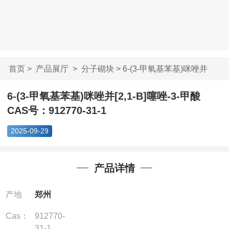
首页
>
产品展厅
>
分子砌块
> 6-(3-甲氧基苯基)咪唑并
[2,1-B...
6-(3-甲氧基苯基)咪唑并[2,1-B]噻唑-3-甲酸
CAS号：912770-31-1
2025-09-29
产品详情
产地
郑州
Cas：
912770-
31-1