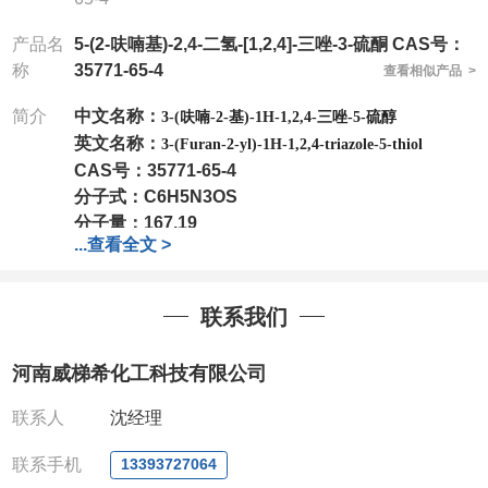
产品名
5-(2-呋喃基)-2,4-二氢-[1,2,4]-三唑-3-硫酮 CAS号：
称
35771-65-4
查看相似产品 >
简介
中文名称：
3-(呋喃-2-基)-1H-1,2,4-三唑-5-硫醇
英文名称：
3-(Furan-2-yl)-1H-1,2,4-triazole-5-thiol
CAS号：
35771-65-4
分子式：
C6H5N3OS
分子量：
167.19
...
查看全文 >
包装：
1Mg ; 5Mg;10Mg ;100Mg;250Mg ;500Mg
;1g;2.5g ;5g ;10g可根据客户需求进行分装
我司对高校及科研单位先发货和
*后付款;如果您在工
联系我们
作中有用到的试剂,欢迎前来询购,如若出现质量问题,
全额退款,并承担所有运费。电话:0371-
河南威梯希化工科技有限公司
63377391/13393727064
QQ:3930072831
联系人
沈经理
微信
:13393727064
联系人
: 沈晓东(欢迎致电,或QQ、微信联系)
联系手机
13393727064