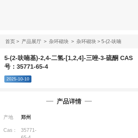
首页
>
产品展厅
>
杂环砌块
>
杂环砌块
> 5-(2-呋喃
基)-2,4-二氢-[1,2,4...
5-(2-呋喃基)-2,4-二氢-[1,2,4]-三唑-3-硫酮 CAS
号：35771-65-4
2025-10-10
产品详情
产地
郑州
Cas：
35771-
65-4