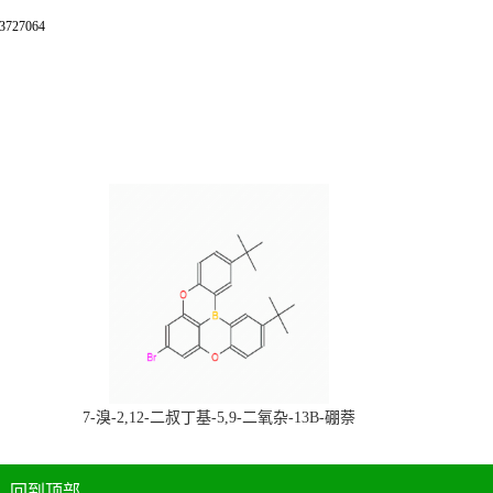
27064
，
7-溴-2,12-二叔丁基-5,9-二氧杂-13B-硼萘
科研产品，
[3,2,1-DE]蒽，CAS:2378498-93-0，常备现
货，按需分装，高校研究所 先发后付
回到顶部