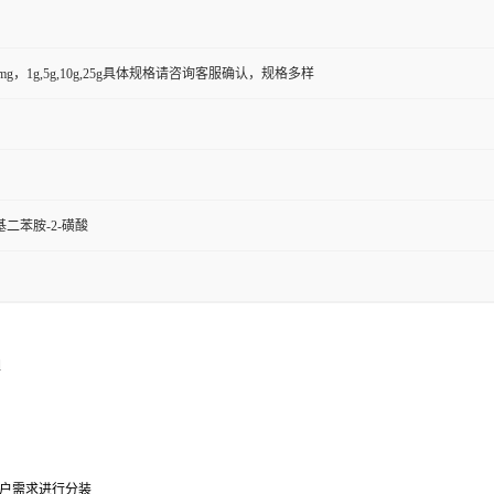
50mg，1g,5g,10g,25g具体规格请咨询客服确认，规格多样
硝基二苯胺-2-磺酸
d
0g可根据客户需求进行分装