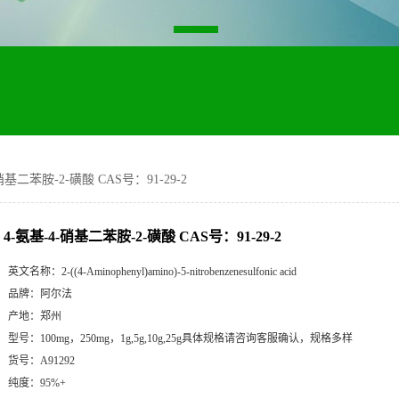
硝基二苯胺-2-磺酸 CAS号：91-29-2
4-氨基-4-硝基二苯胺-2-磺酸 CAS号：91-29-2
英文名称：
2-((4-Aminophenyl)amino)-5-nitrobenzenesulfonic acid
品牌：
阿尔法
产地：
郑州
型号：
100mg，250mg，1g,5g,10g,25g具体规格请咨询客服确认，规格多样
货号：
A91292
纯度：
95%+