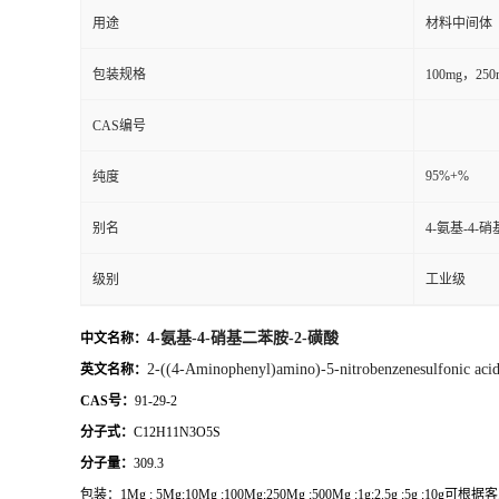
用途
材料中间体
包装规格
100mg，2
CAS编号
95%+%
纯度
别名
4-氨基-4-
级别
工业级
4-氨基-4-硝基二苯胺-2-磺酸
中文名称：
2-((4-Aminophenyl)amino)-5-nitrobenzenesulfonic aci
英文名称：
CAS号：
91-29-2
分子式：
C12H11N3O5S
分子量：
309.3
包装：
1Mg ; 5Mg;10Mg ;100Mg;250Mg ;500Mg ;1g;2.5g ;5g ;1