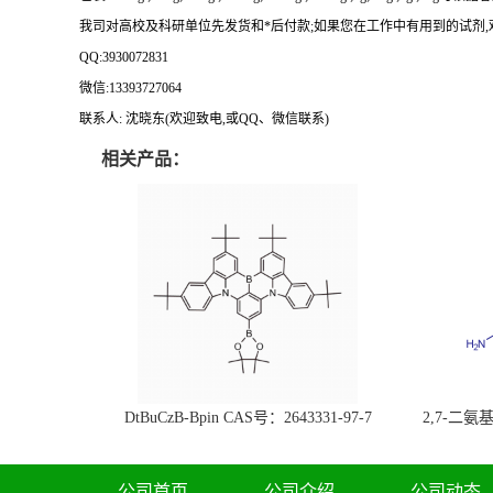
我司对高校及科研单位先发货和
*后付款;如果您在工作中有用到的试剂,欢迎前
QQ:3930072831
微信
:13393727064
联系人
: 沈晓东(欢迎致电,或QQ、微信联系)
相关产品：
DtBuCzB-Bpin CAS号：2643331-97-7
2,7-二氨基芘
51-0
公司首页
公司介绍
公司动态