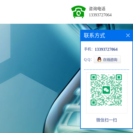
咨询电话
13393727064
联系方式
手机：
13393727064
Q Q：
微信扫一扫