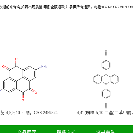
来询购,如若出现质量问题,全额退款,并承担所有运费。电话:0371-63377391/133937
-4,5,9,10-四酮，CAS:2459874-
4,4'-(吩嗪-5,10-二基)二苯甲腈
，现货促销，可分装，高校研究所 先
CAS:1638702-80-3，常备现货，
发后付
高校研究所 先发后付
产品展厅
联系方式
证书荣誉