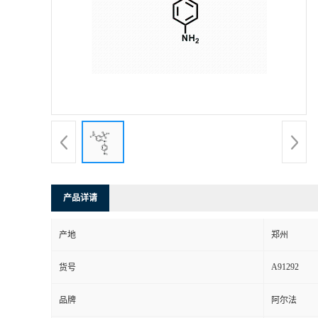
产品详请
产地
郑州
A91292
货号
品牌
阿尔法