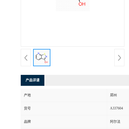
产品详请
产地
郑州
A337604
货号
品牌
阿尔法