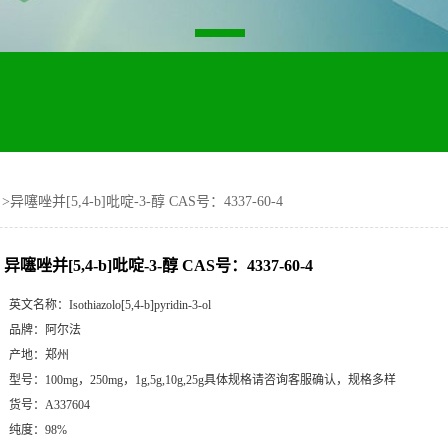
>
异噻唑并[5,4-b]吡啶-3-醇 CAS号：4337-60-4
异噻唑并[5,4-b]吡啶-3-醇 CAS号：4337-60-4
英文名称：
Isothiazolo[5,4-b]pyridin-3-ol
品牌：
阿尔法
产地：
郑州
型号：
100mg，250mg，1g,5g,10g,25g具体规格请咨询客服确认，规格多样
货号：
A337604
纯度：
98%