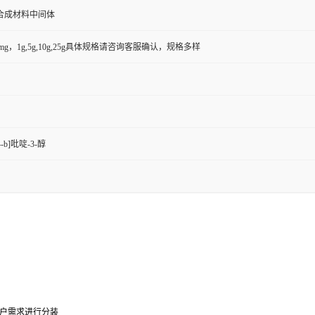
合成材料中间体
50mg，1g,5g,10g,25g具体规格请咨询客服确认，规格多样
-b]吡啶-3-醇
户需求进行分装