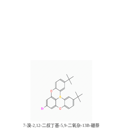
，
7-溴-2,12-二叔丁基-5,9-二氧杂-13B-硼萘
科研产品，
[3,2,1-DE]蒽，CAS:2378498-93-0，常备现