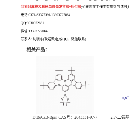
我司对高校及科研单位先发货和
*
后付款
;
如果您在工作中有用到的试剂
,
电话
:0371-63377391/13393727064
QQ:3930072831
微信
:13393727064
联系人
: 沈晓东(
欢迎致电
,
或
QQ
、微信联系
)
相关产品：
DtBuCzB-Bpin CAS号：2643331-97-7
2,7-二氨基芘
51-0