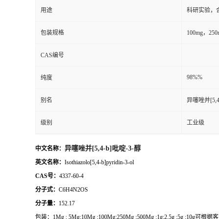
用途
科研实验，
包装规格
100mg，2
CAS编号
98%%
纯度
别名
异噻唑并[5,4
级别
工业级
异噻唑并[5,4-b]吡啶-3-醇
中文名称：
英文名称：
Isothiazolo[5,4-b]pyridin-3-ol
CAS号：
4337-60-4
分子式：
C6H4N2OS
分子量：
152.17
包装：
1Mg ; 5Mg;10Mg ;100Mg;250Mg ;500Mg ;1g;2.5g ;5g ;10g
可根据客