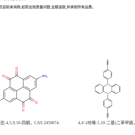
欢迎前来询购
,
如若出现质量问题
,
全额退款
,
并承担所有运费。
-4,5,9,10-四酮，CAS:2459874-
4,4'-(吩嗪-5,10-二基)二苯甲腈
，现货促销，可分装，高校研究所 先
CAS:1638702-80-3，常备现货，