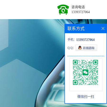
咨询电话
13393727064
联系方式
手机：
13393727064
Q Q：
微信扫一扫