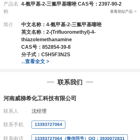
产品名
4-氨甲基-2-三氟甲基噻唑 CAS号：2397-90-2
称
查看相似产品 >
简介
中文名称
：
4-氨甲基-2-三氟甲基噻唑
英文名称：
2-(Trifluoromethyl)-4-
thiazolemethanamine
CAS号：
852854-39-8
分子式：
C5H5F3N2S
...
查看全文 >
分子量：
182.17
包装：
1Mg ; 5Mg;10Mg ;100Mg;250Mg ;500Mg
;1g;2.5g ;5g ;10g
可根据客户需求进行分装
联系我们
我司对高校及科研单位先发货和
*
后付款
;
如果您在工
作中有用到的试剂
,
欢迎前来询购
,
如若出现质量问题
,
河南威梯希化工科技有限公司
全额退款
,
并承担所有运费。
电话
:0371-63377391/13393727064
联系人
沈经理
QQ:3930072831
微信
:13393727064
联系手机
13393727064
联系人
: 沈晓东(
欢迎致电
,
或
QQ
、微信联系
)
联系电话
13393727064（微信同号）QQ：3930072831