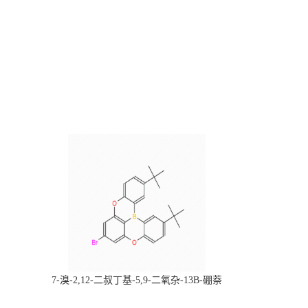
，
7-溴-2,12-二叔丁基-5,9-二氧杂-13B-硼萘
科研产品，
[3,2,1-DE]蒽，CAS:2378498-93-0，常备现