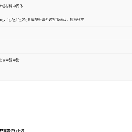
合成材料中间体
50mg，1g,5g,10g,25g具体规格请咨询客服确认，规格多样
基吡啶甲酸甲酯
户需求进行分装