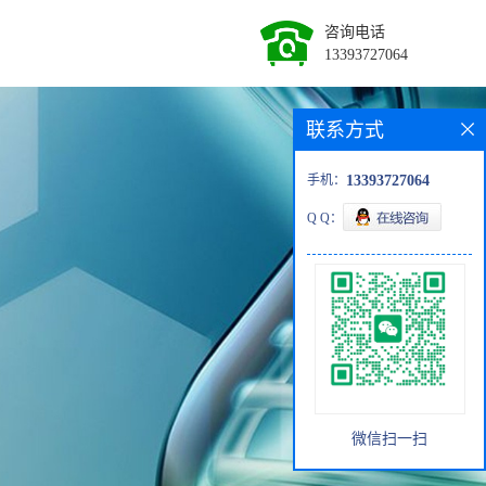
咨询电话
13393727064
联系方式
手机：
13393727064
Q Q：
微信扫一扫