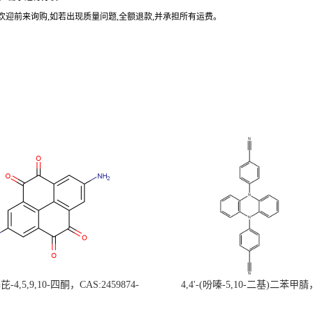
欢迎前来询购
,
如若出现质量问题
,
全额退款
,
并承担所有运费。
-4,5,9,10-四酮，CAS:2459874-
4,4'-(吩嗪-5,10-二基)二苯甲腈
，现货促销，可分装，高校研究所 先
CAS:1638702-80-3，常备现货，