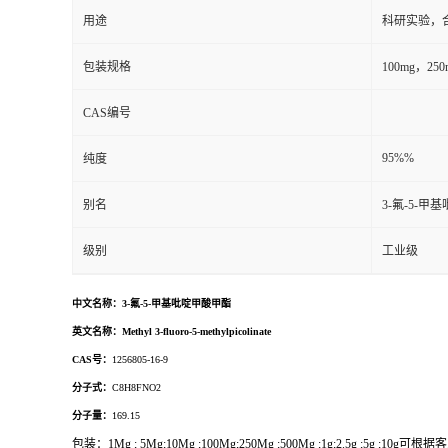
用途
科研实验，
包装规格
100mg，2
CAS编号
95%%
纯度
别名
3-氟-5-甲
级别
工业级
中文名称：3-氟-5-甲基吡啶甲酸甲酯
英文名称：
Methyl 3-fluoro-5-methylpicolinate
CAS号：
1256805-16-9
分子式：
C8H8FNO2
分子量：
169.15
包装：
1Mg ; 5Mg;10Mg ;100Mg;250Mg ;500Mg ;1g;2.5g ;5g ;10g
可根据客