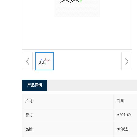
产品详请
产地
郑州
A805169
货号
品牌
阿尔法