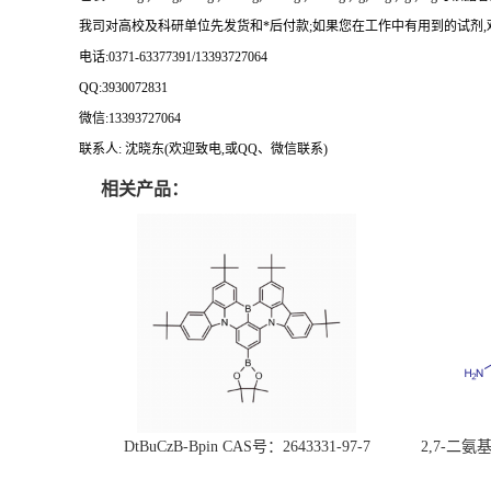
我司对高校及科研单位先发货和
*
后付款
;
如果您在工作中有用到的试剂
,
电话
:0371-63377391/13393727064
QQ:3930072831
微信
:13393727064
联系人
: 沈晓东(
欢迎致电
,
或
QQ
、微信联系
)
相关产品：
DtBuCzB-Bpin CAS号：2643331-97-7
2,7-二氨基芘
51-0