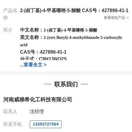
产品名
2-(叔丁基)-4-甲基噻唑-5-羧酸 CAS号：427896-41-1
称
查看相似产品 >
简介
中
文名称：
2-(叔丁基)-4-甲基噻唑-5-羧酸
英文名称：
2-(tert-Butyl)-4-methylthiazole-5-carboxylic
acid
CAS号：
427896-41-1
分子式：
C9H13NO2S
...
查看全文 >
分子量：
199.27
包装：
1Mg ; 5Mg;10Mg ;100Mg;250Mg ;500Mg
;1g;2.5g ;5g ;10g
可根据客户需求进行分装
联系我们
我司对高校及科研单位先发货和
*
后付款
;
如果您在工
作中有用到的试剂
,
欢迎前来询购
,
如若出现质量问题
,
河南威梯希化工科技有限公司
全额退款
,
并承担所有运费。
电话
:0371-63377391/13393727064
联系人
沈经理
QQ:3930072831
微信
:13393727064
联系手机
13393727064
联系人
: 沈晓东(
欢迎致电
,
或
QQ
、微信联系
)