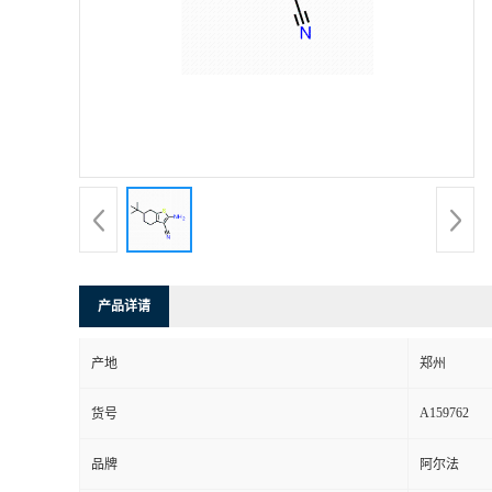
产品详请
产地
郑州
A159762
货号
品牌
阿尔法