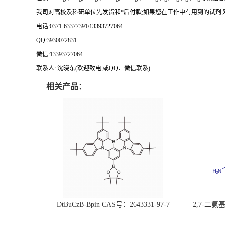
我司对高校及科研单位先发货和
*
后付款
;
如果您在工作中有用到的试剂
,
电话
:0371-63377391/13393727064
QQ:3930072831
微信
:13393727064
联系人
: 沈晓东(
欢迎致电
,
或
QQ
、微信联系
)
相关产品：
DtBuCzB-Bpin CAS号：2643331-97-7
2,7-二氨基芘
51-0