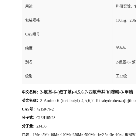
用途
科研实验，
包装规格
100mg，2
CAS编号
95%%
纯度
别名
2-氨基-6-(
级别
工业级
2-氨基-6-(叔丁基)-4,5,6,7-四氢苯并[b]噻吩-3-甲腈
中文名称：
2-Amino-6-(tert-butyl)-4,5,6,7-Tetrahydrobenzo[b]thio
英文名称：
CAS号：
42159-76-2
分子式：
C13H18N2S
分子量：
234.36
包装：
1Mg ; 5Mg;10Mg ;100Mg;250Mg ;500Mg ;1g;2.5g ;5g ;10g
可根据客