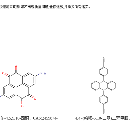
欢迎前来询购
,
如若出现质量问题
,
全额退款
,
并承担所有运费。
-4,5,9,10-四酮，CAS:2459874-
4,4'-(吩嗪-5,10-二基)二苯甲腈
，现货促销，可分装，高校研究所 先
CAS:1638702-80-3，常备现货，