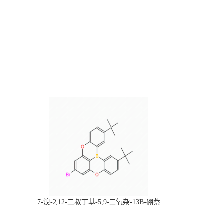
，
7-溴-2,12-二叔丁基-5,9-二氧杂-13B-硼萘
科研产品，
[3,2,1-DE]蒽，CAS:2378498-93-0，常备现