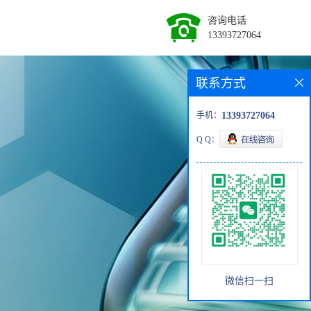
咨询电话
13393727064
联系方式
手机：
13393727064
Q Q：
微信扫一扫