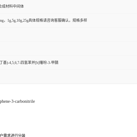
合成材料中间体
50mg，1g,5g,10g,25g具体规格请咨询客服确认，规格多样
叔丁基)-4,5,6,7-四氢苯并[b]噻吩-3-甲腈
phene-3-carbonitrile
户需求进行分装