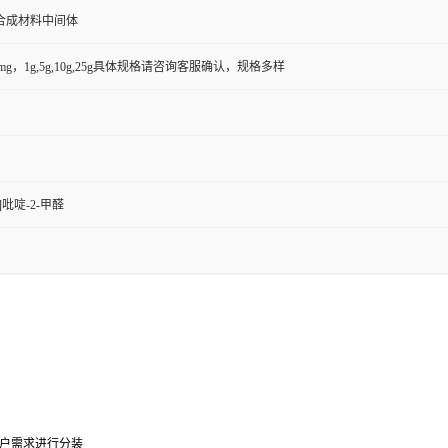
合成材料中间体
50mg，1g,5g,10g,25g具体规格请咨询客服确认，规格多样
c]吡啶-2-甲醛
户需求进行分装