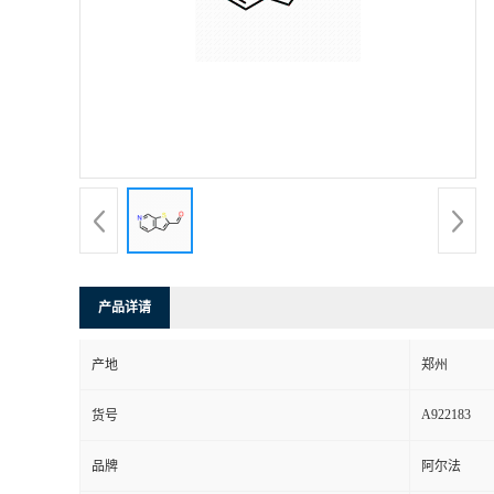
产品详请
产地
郑州
A922183
货号
品牌
阿尔法