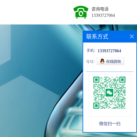
咨询电话
13393727064
联系方式
手机：
13393727064
Q Q：
微信扫一扫