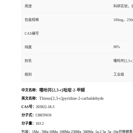
用途
科研实验，
包装规格
100mg，2
CAS编号
98%
纯度
别名
噻吩并[2,3-
级别
工业级
噻吩并[2,3-c]吡啶-2-甲醛
中文名称：
Thieno[2,3-c]pyridine-2-carbaldehyde
英文名称：
CAS号：
203922-18-3
分子式：
C8H5NOS
分子量：
163.2
包装：
1Mg ; 5Mg;10Mg ;100Mg;250Mg ;500Mg ;1g;2.5g ;5g ;10g
可根据客