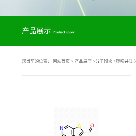
产品展示
Product show
您当前的位置：
网站首页
>
产品展厅
>
分子砌块
>
噻吩并[2,3