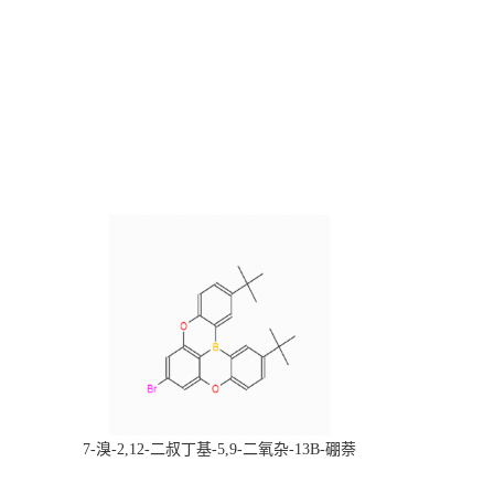
，
7-溴-2,12-二叔丁基-5,9-二氧杂-13B-硼萘
科研产品，
[3,2,1-DE]蒽，CAS:2378498-93-0，常备现