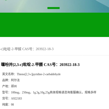
-c]吡啶-2-甲醛 CAS号：203922-18-3
噻吩并[2,3-c]吡啶-2-甲醛 CAS号：203922-18-3
英文名称：
Thieno[2,3-c]pyridine-2-carbaldehyde
品牌：
阿尔法
产地：
郑州
型号：
100mg，250mg，1g,5g,10g,25g具体规格请咨询客服确认，规格多样
货号：
A922183
纯度：
98