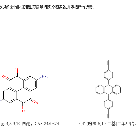
欢迎前来询购
,
如若出现质量问题
,
全额退款
,
并承担所有运费。
-4,5,9,10-四酮，CAS:2459874-
4,4'-(吩嗪-5,10-二基)二苯甲腈
，现货促销，可分装，高校研究所 先
CAS:1638702-80-3，常备现货，