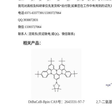
我司对高校及科研单位先发货和
*
后付款
;
如果您在工作中有用到的试剂
,
电话
:0371-63377391/13393727064
QQ:3930072831
微信
:13393727064
联系人
: 沈晓东(
欢迎致电
,
或
QQ
、微信联系
)
相关产品：
DtBuCzB-Bpin CAS号：2643331-97-7
2,7-二氨基芘
51-0