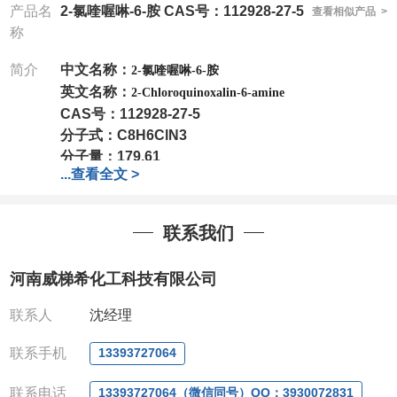
产品名
2-氯喹喔啉-6-胺 CAS号：112928-27-5
查看相似产品 >
称
简介
中文名称：
2-氯喹喔啉-6-胺
英文名称：
2-Chloroquinoxalin-6-amine
CAS号：
112928-27-5
分子式：
C8H6ClN3
分子量：
179.61
...
查看全文 >
包装：
1Mg ; 5Mg;10Mg ;100Mg;250Mg ;500Mg
;1g;2.5g ;5g ;10g
可根据客户需求进行分装
我司对高校及科研单位先发货和
*
后付款
;
如果您在工
联系我们
作中有用到的试剂
,
欢迎前来询购
,
如若出现质量问题
,
全额退款
,
并承担所有运费。
河南威梯希化工科技有限公司
电话
:0371-63377391/13393727064
QQ:3930072831
联系人
沈经理
微信
:13393727064
联系人
: 沈晓东(
欢迎致电
,
或
QQ
、微信联系
)
联系手机
13393727064
联系电话
13393727064（微信同号）QQ：3930072831