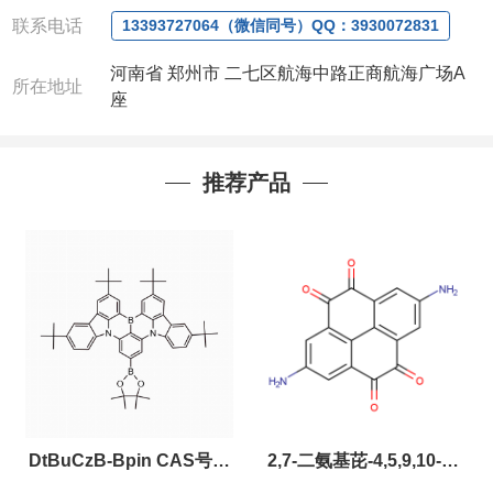
联系人
: 沈晓东(
欢迎致电
,
或
QQ
、微信联系
)
联系电话
13393727064（微信同号）QQ：3930072831
河南省 郑州市 二七区航海中路正商航海广场A
所在地址
座
推荐产品
DtBuCzB-Bpin CAS号：
2,7-二氨基芘-4,5,9,10-四