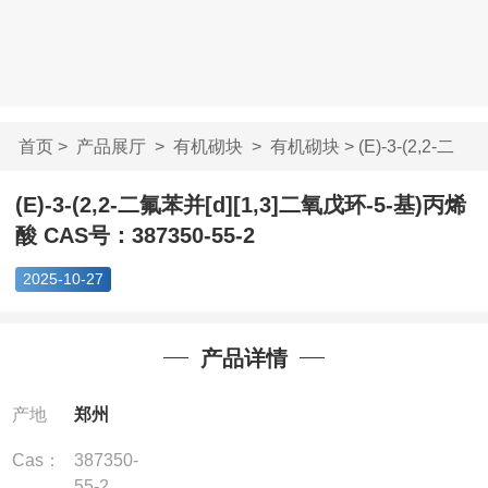
首页
>
产品展厅
>
有机砌块
>
有机砌块
> (E)-3-(2,2-二
氟苯并[d][1,3]...
(E)-3-(2,2-二氟苯并[d][1,3]二氧戊环-5-基)丙烯
酸 CAS号：387350-55-2
2025-10-27
产品详情
产地
郑州
Cas：
387350-
55-2