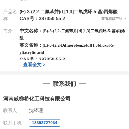
产品名
(E)-3-(2,2-二氟苯并[d][1,3]二氧戊环-5-基)丙烯酸
称
CAS号：387350-55-2
查看相似产品 >
简介
中文名称：
(E)-3-(2,2-二氟苯并[d][1,3]二氧戊环-5-基)丙烯
酸
英文名称：
(E)-3-(2,2-Difluorobenzo[d][1,3]dioxol-5-
yl)acrylic acid
CAS号：
387350-55-2
...
查看全文 >
分子式：
C10H6F2O4
分子量：
228.15
包装：
1Mg ; 5Mg;10Mg ;100Mg;250Mg ;500Mg
联系我们
;1g;2.5g ;5g ;10g
可根据客户需求进行分装
我司对高校及科研单位先发货和
*
后付款
;
如果您在工
河南威梯希化工科技有限公司
作中有用到的试剂
,
欢迎前来询购
,
如若出现质量问题
,
全额退款
,
并承担所有运费。
联系人
沈经理
电话
:0371-63377391/13393727064
QQ:3930072831
联系手机
13393727064
微信
:13393727064