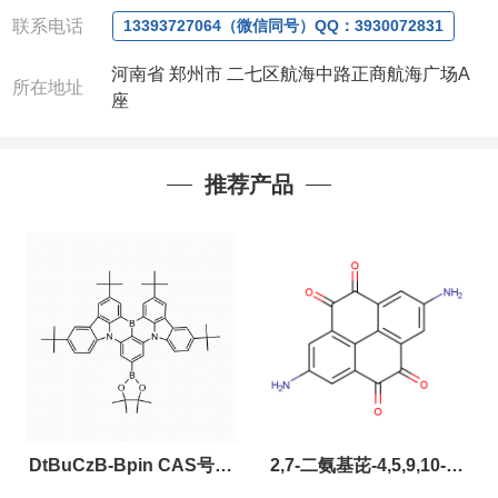
联系人
: 沈晓东(
欢迎致电
,
或
QQ
、微信联系
)
联系电话
13393727064（微信同号）QQ：3930072831
河南省 郑州市 二七区航海中路正商航海广场A
所在地址
座
推荐产品
DtBuCzB-Bpin CAS号：
2,7-二氨基芘-4,5,9,10-四