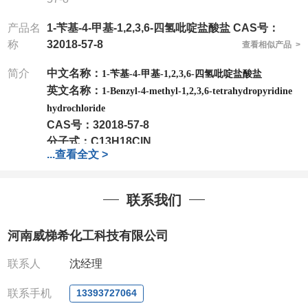
产品名
1-苄基-4-甲基-1,2,3,6-四氢吡啶盐酸盐 CAS号：
称
32018-57-8
查看相似产品 >
简介
中文名称：
1-苄基-4-甲基-1,2,3,6-四氢吡啶盐酸盐
英文名称：
1-Benzyl-4-methyl-1,2,3,6-tetrahydropyridine
hydrochloride
CAS号：
32018-57-8
分子式：
C13H18ClN
...
查看全文 >
分子量：
223.74
包装：
1Mg ; 5Mg;10Mg ;100Mg;250Mg ;500Mg
;1g;2.5g ;5g ;10g
可根据客户需求进行分装
联系我们
我司对高校及科研单位先发货和
*
后付款
;
如果您在工
作中有用到的试剂
,
欢迎前来询购
,
如若出现质量问题
,
河南威梯希化工科技有限公司
全额退款
,
并承担所有运费。
电话
:0371-63377391/13393727064
联系人
沈经理
QQ:3930072831
微信
:13393727064
联系手机
13393727064
联系人
: 沈晓东(
欢迎致电
,
或
QQ
、微信联系
)