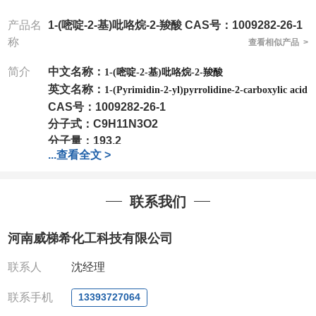
产品名
1-(嘧啶-2-基)吡咯烷-2-羧酸 CAS号：1009282-26-1
称
查看相似产品 >
简介
中文名称：
1-(嘧啶-2-基)吡咯烷-2-羧酸
英文名称：
1-(Pyrimidin-2-yl)pyrrolidine-2-carboxylic acid
CAS号：
1009282-26-1
分子式：
C9H11N3O2
分子量：
193.2
...
查看全文 >
包装：
1Mg ; 5Mg;10Mg ;100Mg;250Mg ;500Mg
;1g;2.5g ;5g ;10g
可根据客户需求进行分装
我司对高校及科研单位先发货和
*
后付款
;
如果您在工
联系我们
作中有用到的试剂
,
欢迎前来询购
,
如若出现质量问题
,
全额退款
,
并承担所有运费。
河南威梯希化工科技有限公司
电话
:0371-63377391/13393727064
QQ:3930072831
联系人
沈经理
微信
:13393727064
联系人
: 沈晓东(
欢迎致电
,
或
QQ
、微信联系
)
联系手机
13393727064