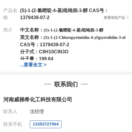
产品名
(S)-1-(2-氯嘧啶-4-基)吡咯烷-3-醇 CAS号：
称
1379439-07-2
查看相似产品 >
简介
中文名称：
(S)-1-(2-氯嘧啶-4-基)吡咯烷-3-醇
英文名称：
(S)-1-(2-Chloropyrimidin-4-yl)pyrrolidin-3-ol
CAS号：
1379439-07-2
分子式：
C8H10ClN3O
分子量：
199.64
...
查看全文 >
包装：
1Mg ; 5Mg;10Mg ;100Mg;250Mg ;500Mg
;1g;2.5g ;5g ;10g
可根据客户需求进行分装
我司对高校及科研单位先发货和
*
后付款
;
如果您在工
联系我们
作中有用到的试剂
,
欢迎前来询购
,
如若出现质量问题
,
全额退款
,
并承担所有运费。
河南威梯希化工科技有限公司
电话
:0371-63377391/13393727064
QQ:3930072831
联系人
沈经理
微信
:13393727064
联系人
: 沈晓东(
欢迎致电
,
或
QQ
、微信联系
)
联系手机
13393727064