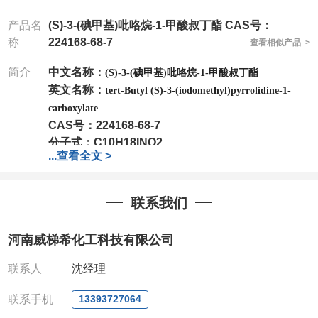
产品名
(S)-3-(碘甲基)吡咯烷-1-甲酸叔丁酯 CAS号：
称
224168-68-7
查看相似产品 >
简介
中文名称：
(S)-3-(碘甲基)吡咯烷-1-甲酸叔丁酯
英文名称：
tert-Butyl (S)-3-(iodomethyl)pyrrolidine-1-
carboxylate
CAS号：
224168-68-7
分子式：
C10H18INO2
...
查看全文 >
分子量：
311.16
包装：
1Mg ; 5Mg;10Mg ;100Mg;250Mg ;500Mg
;1g;2.5g ;5g ;10g
可根据客户需求进行分装
联系我们
我司对高校及科研单位先发货和
*
后付款
;
如果您在工
作中有用到的试剂
,
欢迎前来询购
,
如若出现质量问题
,
河南威梯希化工科技有限公司
全额退款
,
并承担所有运费。
电话
:0371-63377391/13393727064
联系人
沈经理
QQ:3930072831
微信
:13393727064
联系手机
13393727064
联系人
: 沈晓东(
欢迎致电
,
或
QQ
、微信联系
)