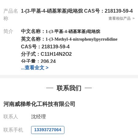
产品名
1-(3-甲基-4-硝基苯基)吡咯烷 CAS号：218139-59-4
称
查看相似产品 >
简介
中文名称：
1-(3-甲基-4-硝基苯基)吡咯烷
英文名称：
1-(3-Methyl-4-nitrophenyl)pyrrolidine
CAS号：
218139-59-4
分子式：
C11H14N2O2
分子量：
206.24
...
查看全文 >
包装：
1Mg ; 5Mg;10Mg ;100Mg;250Mg ;500Mg
;1g;2.5g ;5g ;10g
可根据客户需求进行分装
我司对高校及科研单位先发货和
*
后付款
;
如果您在工
联系我们
作中有用到的试剂
,
欢迎前来询购
,
如若出现质量问题
,
全额退款
,
并承担所有运费。
河南威梯希化工科技有限公司
电话
:0371-63377391/13393727064
QQ:3930072831
联系人
沈经理
微信
:13393727064
联系人
: 沈晓东(
欢迎致电
,
或
QQ
、微信联系
)
联系手机
13393727064