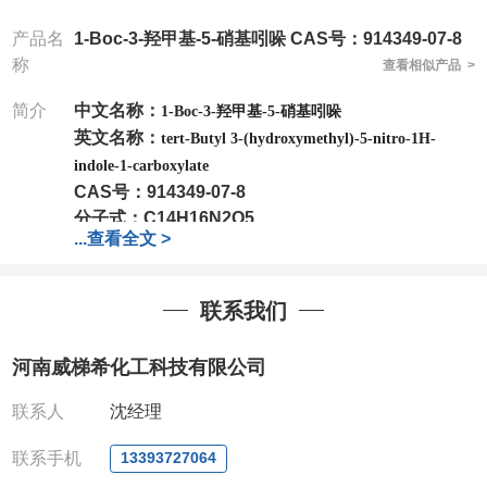
产品名
1-Boc-3-羟甲基-5-硝基吲哚 CAS号：914349-07-8
称
查看相似产品 >
简介
中文名称：
1-Boc-3-羟甲基-5-硝基吲哚
英文名称：
tert-Butyl 3-(hydroxymethyl)-5-nitro-1H-
indole-1-carboxylate
CAS号：
914349-07-8
分子式：
C14H16N2O5
...
查看全文 >
分子量：
292.29
包装：
1Mg ; 5Mg;10Mg ;100Mg;250Mg ;500Mg
;1g;2.5g ;5g ;10g
可根据客户需求进行分装
联系我们
我司对高校及科研单位先发货和
*
后付款
;
如果您在工
作中有用到的试剂
,
欢迎前来询购
,
如若出现质量问题
,
河南威梯希化工科技有限公司
全额退款
,
并承担所有运费。
电话
:0371-63377391/13393727064
联系人
沈经理
QQ:3930072831
微信
:13393727064
联系手机
13393727064
联系人
: 沈晓东(
欢迎致电
,
或
QQ
、微信联系
)