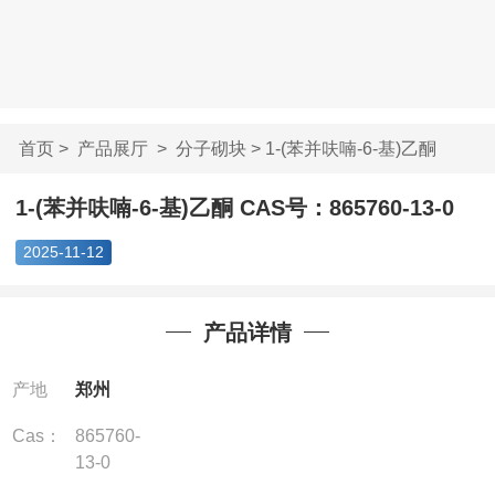
首页
>
产品展厅
>
分子砌块
> 1-(苯并呋喃-6-基)乙酮
CAS...
1-(苯并呋喃-6-基)乙酮 CAS号：865760-13-0
2025-11-12
产品详情
产地
郑州
Cas：
865760-
13-0