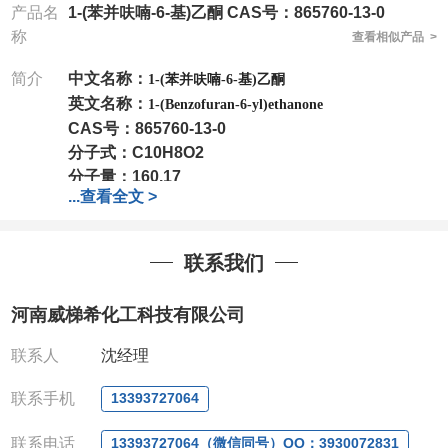
产品名
1-(苯并呋喃-6-基)乙酮 CAS号：865760-13-0
称
查看相似产品 >
简介
中文名称：
1-(苯并呋喃-6-基)乙酮
英文名称：
1-(Benzofuran-6-yl)ethanone
CAS号：
865760-13-0
分子式：
C10H8O2
分子量：
160.17
...
查看全文 >
包装：
1Mg ; 5Mg;10Mg ;100Mg;250Mg ;500Mg
;1g;2.5g ;5g ;10g
可根据客户需求进行分装
我司对高校及科研单位先发货和
*
后付款
;
如果您在工
联系我们
作中有用到的试剂
,
欢迎前来询购
,
如若出现质量问题
,
全额退款
,
并承担所有运费。
河南威梯希化工科技有限公司
电话
:0371-63377391/13393727064
QQ:3930072831
联系人
沈经理
微信
:13393727064
联系人
: 沈晓东(
欢迎致电
,
或
QQ
、微信联系
)
联系手机
13393727064
联系电话
13393727064（微信同号）QQ：3930072831