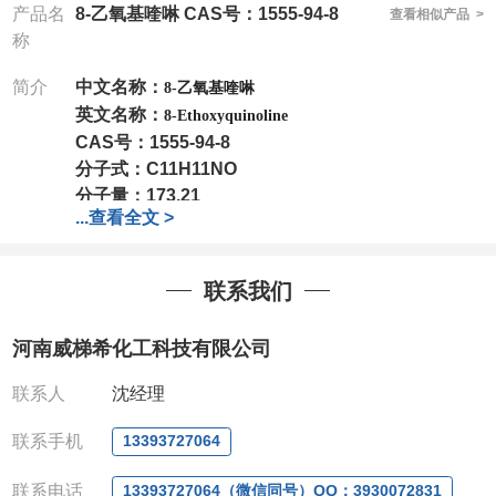
产品名
8-乙氧基喹啉 CAS号：1555-94-8
查看相似产品 >
称
简介
中文名称：
8-乙氧基喹啉
英文名称：
8-Ethoxyquinoline
CAS号：
1555-94-8
分子式：
C11H11NO
分子量：
173.21
...
查看全文 >
包装：
1Mg ; 5Mg;10Mg ;100Mg;250Mg ;500Mg
;1g;2.5g ;5g ;10g
可根据客户需求进行分装
我司对高校及科研单位先发货和
*
后付款
;
如果您在工
联系我们
作中有用到的试剂
,
欢迎前来询购
,
如若出现质量问题
,
全额退款
,
并承担所有运费。
河南威梯希化工科技有限公司
电话
:0371-63377391/13393727064
QQ:3930072831
联系人
沈经理
微信
:13393727064
联系人
: 沈晓东(
欢迎致电
,
或
QQ
、微信联系
)
联系手机
13393727064
联系电话
13393727064（微信同号）QQ：3930072831