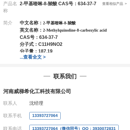
产品名
2-甲基喹啉-8-羧酸 CAS号：634-37-7
查看相似产品 >
称
简介
中文名称：
2-甲基喹啉-8-羧酸
英文名称：
2-Methylquinoline-8-carboxylic acid
CAS号：
634-37-7
分子式：
C11H9NO2
分子量：
187.19
...
查看全文 >
包装：
1Mg ; 5Mg;10Mg ;100Mg;250Mg ;500Mg
;1g;2.5g ;5g ;10g
可根据客户需求进行分装
我司对高校及科研单位先发货和
*
后付款
;
如果您在工
联系我们
作中有用到的试剂
,
欢迎前来询购
,
如若出现质量问题
,
全额退款
,
并承担所有运费。
河南威梯希化工科技有限公司
电话
:0371-63377391/13393727064
QQ:3930072831
联系人
沈经理
微信
:13393727064
联系人
: 沈晓东(
欢迎致电
,
或
QQ
、微信联系
)
联系手机
13393727064
联系电话
13393727064（微信同号）QQ：3930072831