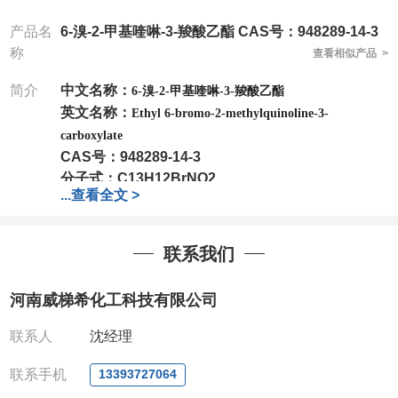
产品名
6-溴-2-甲基喹啉-3-羧酸乙酯 CAS号：948289-14-3
称
查看相似产品 >
简介
中文名称：
6-溴-2-甲基喹啉-3-羧酸乙酯
英文名称：
Ethyl 6-bromo-2-methylquinoline-3-
carboxylate
CAS号：
948289-14-3
分子式：
C13H12BrNO2
...
查看全文 >
分子量：
294.14
包装：
1Mg ; 5Mg;10Mg ;100Mg;250Mg ;500Mg
;1g;2.5g ;5g ;10g
可根据客户需求进行分装
联系我们
我司对高校及科研单位先发货和
*
后付款
;
如果您在工
作中有用到的试剂
,
欢迎前来询购
,
如若出现质量问题
,
河南威梯希化工科技有限公司
全额退款
,
并承担所有运费。
电话
:0371-63377391/13393727064
联系人
沈经理
QQ:3930072831
微信
:13393727064
联系手机
13393727064
联系人
: 沈晓东(
欢迎致电
,
或
QQ
、微信联系
)