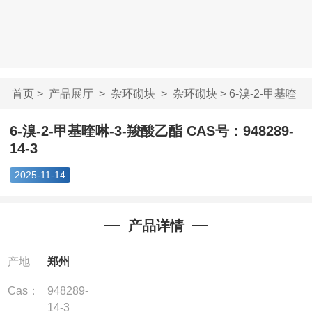
首页
>
产品展厅
>
杂环砌块
>
杂环砌块
> 6-溴-2-甲基喹
啉-3-羧酸乙酯 ...
6-溴-2-甲基喹啉-3-羧酸乙酯 CAS号：948289-
14-3
2025-11-14
产品详情
产地
郑州
Cas：
948289-
14-3