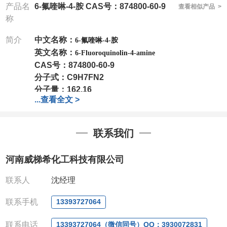
产品名
6-氟喹啉-4-胺 CAS号：874800-60-9
查看相似产品 >
称
简介
中文名称：
6-氟喹啉-4-胺
英文名称：
6-Fluoroquinolin-4-amine
CAS号：
874800-60-9
分子式：
C9H7FN2
分子量：
162.16
...
查看全文 >
包装：
1Mg ; 5Mg;10Mg ;100Mg;250Mg ;500Mg
;1g;2.5g ;5g ;10g
可根据客户需求进行分装
我司对高校及科研单位先发货和
*
后付款
;
如果您在工
联系我们
作中有用到的试剂
,
欢迎前来询购
,
如若出现质量问题
,
全额退款
,
并承担所有运费。
河南威梯希化工科技有限公司
电话
:0371-63377391/13393727064
QQ:3930072831
联系人
沈经理
微信
:13393727064
联系人
: 沈晓东(
欢迎致电
,
或
QQ
、微信联系
)
联系手机
13393727064
联系电话
13393727064（微信同号）QQ：3930072831