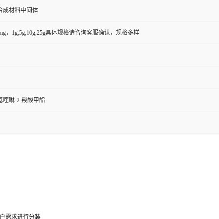
合成材料中间体
50mg，1g,5g,10g,25g具体规格请咨询客服确认，规格多样
甲基喹啉-2-羧酸甲酯
户需求进行分装