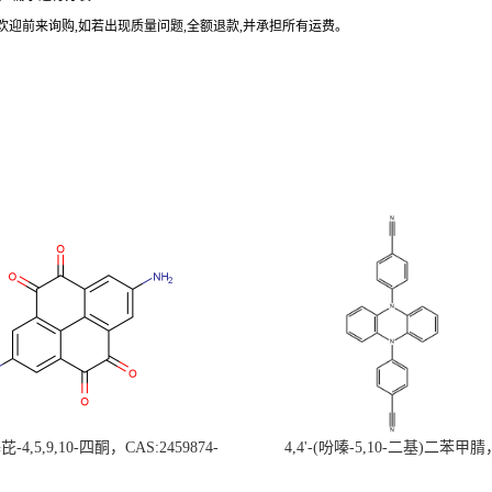
欢迎前来询购
,
如若出现质量问题
,
全额退款
,
并承担所有运费。
-4,5,9,10-四酮，CAS:2459874-
4,4'-(吩嗪-5,10-二基)二苯甲腈
，现货促销，可分装，高校研究所 先
CAS:1638702-80-3，常备现货，