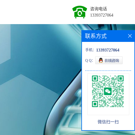
咨询电话
13393727064
联系方式
手机：
13393727064
Q Q：
微信扫一扫