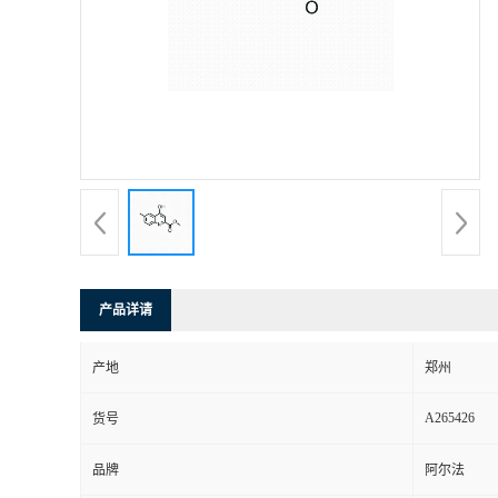
产品详请
产地
郑州
A265426
货号
品牌
阿尔法