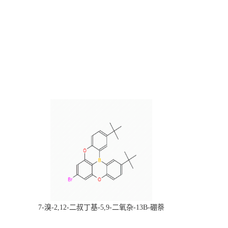
，
7-溴-2,12-二叔丁基-5,9-二氧杂-13B-硼萘
科研产品，
[3,2,1-DE]蒽，CAS:2378498-93-0，常备现