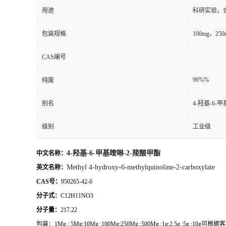
用途
科研实验，
包装规格
100mg，2
CAS编号
96%%
纯度
别名
4-羟基-6-
级别
工业级
4-羟基-6-甲基喹啉-2-羧酸甲酯
中文名称：
Methyl 4-hydroxy-6-methylquinoline-2-carboxylate
英
文名称：
CAS号：
950265-42-6
分子式：
C12H11NO3
分子量：
217.22
包装：
1Mg ; 5Mg;10Mg ;100Mg;250Mg ;500Mg ;1g;2.5g ;5g ;10g
可根据客