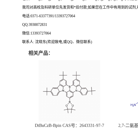
我司对高校及科研单位先发货和
*
后付款
;
如果您在工作中有用到的试剂
,
电话
:0371-63377391/13393727064
QQ:3930072831
微信
:13393727064
联系人
: 沈晓东(
欢迎致电
,
或
QQ
、微信联系
)
相关产品：
DtBuCzB-Bpin CAS号：2643331-97-7
2,7-二氨基芘
51-0