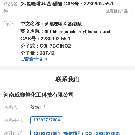
产品名
(8-氯喹啉-6-基)硼酸 CAS号：2230902-55-1
称
查看相似产品 >
简介
中文名称：
(8-氯喹啉-6-基)硼酸
英文名称：
(8-Chloroquinolin-6-yl)boronic acid
CAS号：
2230902-55-1
分子式：
C9H7BClNO2
分子量：
207.42
...
查看全文 >
包装：
1Mg ; 5Mg;10Mg ;100Mg;250Mg ;500Mg
;1g;2.5g ;5g ;10g
可根据客户需求进行分装
我司对高校及科研单位先发货和
*
后付款
;
如果您在工
联系我们
作中有用到的试剂
,
欢迎前来询购
,
如若出现质量问题
,
全额退款
,
并承担所有运费。
河南威梯希化工科技有限公司
电话
:0371-63377391/13393727064
QQ:3930072831
联系人
沈经理
微信
:13393727064
联系人
: 沈晓东(
欢迎致电
,
或
QQ
、微信联系
)
联系手机
13393727064
联系电话
13393727064（微信同号）QQ：3930072831