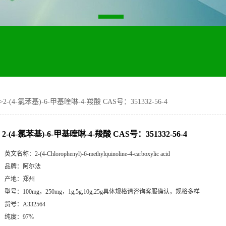
>
2-(4-氯苯基)-6-甲基喹啉-4-羧酸 CAS号：351332-56-4
2-(4-氯苯基)-6-甲基喹啉-4-羧酸 CAS号：351332-56-4
英文名称：
2-(4-Chlorophenyl)-6-methylquinoline-4-carboxylic acid
品牌：
阿尔法
产地：
郑州
型号：
100mg，250mg，1g,5g,10g,25g具体规格请咨询客服确认，规格多样
货号：
A332564
纯度：
97%