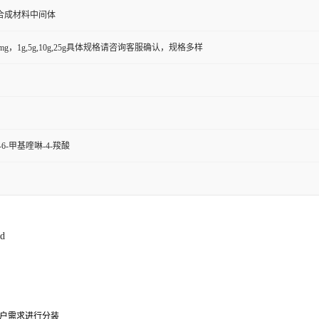
合成材料中间体
50mg，1g,5g,10g,25g具体规格请咨询客服确认，规格多样
)-6-甲基喹啉-4-羧酸
id
户需求进行分装