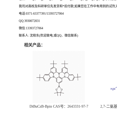
我司对高校及科研单位先发货和
*
后付款
;
如果您在工作中有用到的试剂
,
电话
:0371-63377391/13393727064
QQ:3930072831
微信
:13393727064
联系人
: 沈晓东(
欢迎致电
,
或
QQ
、微信联系
)
相关产品：
DtBuCzB-Bpin CAS号：2643331-97-7
2,7-二氨基芘
51-0