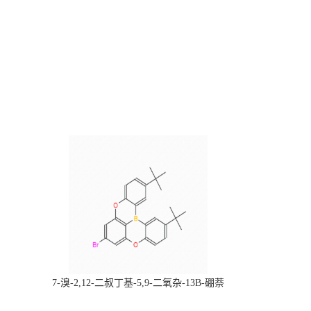
，
7-溴-2,12-二叔丁基-5,9-二氧杂-13B-硼萘
科研产品，
[3,2,1-DE]蒽，CAS:2378498-93-0，常备现