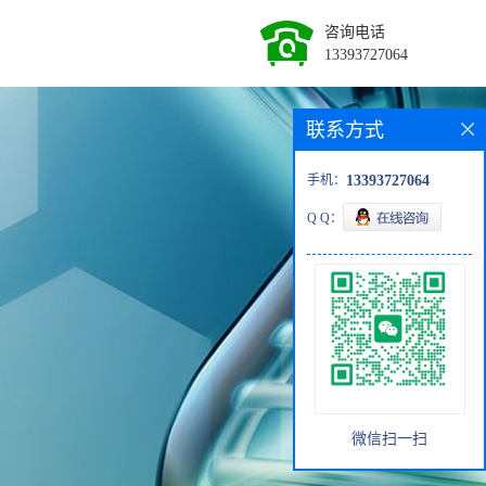
咨询电话
13393727064
联系方式
手机：
13393727064
Q Q：
微信扫一扫