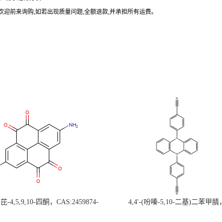
欢迎前来询购
,
如若出现质量问题
,
全额退款
,
并承担所有运费。
-4,5,9,10-四酮，CAS:2459874-
4,4'-(吩嗪-5,10-二基)二苯甲腈
，现货促销，可分装，高校研究所 先
CAS:1638702-80-3，常备现货，