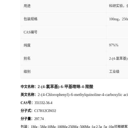
用途
科研实验，
包装规格
100mg，2
CAS编号
97%%
纯度
别名
2-(4-氯苯基
级别
工业级
2-(4-氯苯基)-6-甲基喹啉-4-羧酸
中文名称：
2-(4-Chlorophenyl)-6-methylquinoline-4-carboxylic ac
英文名称：
CAS号：
351332-56-4
分子式：
C17H12ClNO2
分子量：
297.74
包装：
1Mg ; 5Mg;10Mg ;100Mg;250Mg ;500Mg ;1g;2.5g ;5g ;10g
可根据客