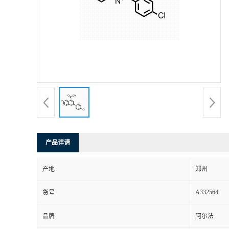
产品详请
产地
郑州
A332564
货号
品牌
阿尔法