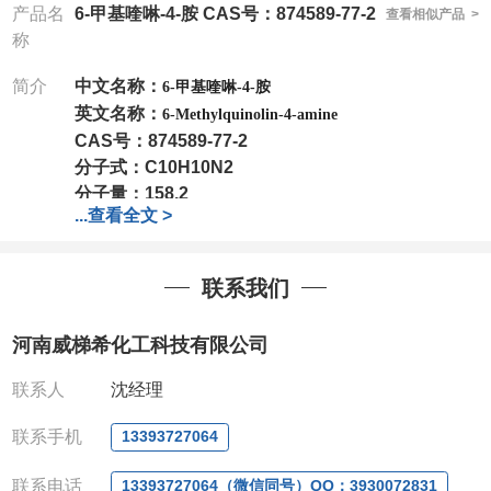
产品名
6-甲基喹啉-4-胺 CAS号：874589-77-2
查看相似产品 >
称
简介
中文名称：
6-甲基喹啉-4-胺
英文名称：
6-Methylquinolin-4-amine
CAS号：
874589-77-2
分子式：
C10H10N2
分子量：
158.2
...
查看全文 >
包装：
1Mg ; 5Mg;10Mg ;100Mg;250Mg ;500Mg
;1g;2.5g ;5g ;10g
可根据客户需求进行分装
联系我们
我司对高校及科研单位先发货和
*
后付款
;
如果您在工
作中有用到的试剂
,
欢迎前来询购
,
如若出现质量问题
,
河南威梯希化工科技有限公司
全额退款
,
并承担所有运费。
电话
:0371-63377391/13393727064
联系人
沈经理
QQ:3930072831
微信
:13393727064
联系手机
13393727064
联系人
: 沈晓东(
欢迎致电
,
或
QQ
、微信联系
)
联系电话
13393727064（微信同号）QQ：3930072831