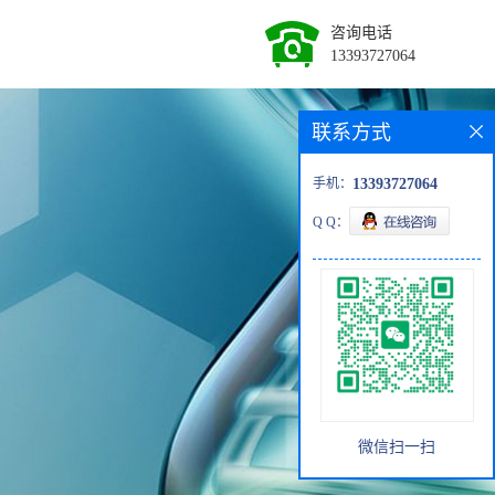
咨询电话
13393727064
联系方式
手机：
13393727064
Q Q：
微信扫一扫