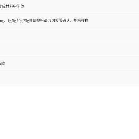
合成材料中间体
50mg，1g,5g,10g,25g具体规格请咨询客服确认，规格多样
酰胺