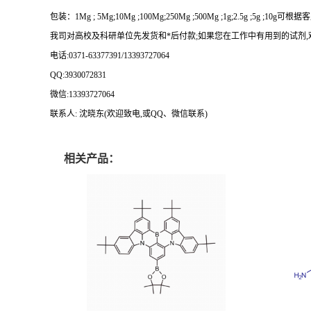
包装：
1Mg ; 5Mg;10Mg ;100Mg;250Mg ;500Mg ;1g;2.5g ;5g ;10g
可根据客
我司对高校及科研单位先发货和
*
后付款
;
如果您在工作中有用到的试剂
,
电话
:0371-63377391/13393727064
QQ:3930072831
微信
:13393727064
联系人
: 沈晓东(
欢迎致电
,
或
QQ
、微信联系
)
相关产品：