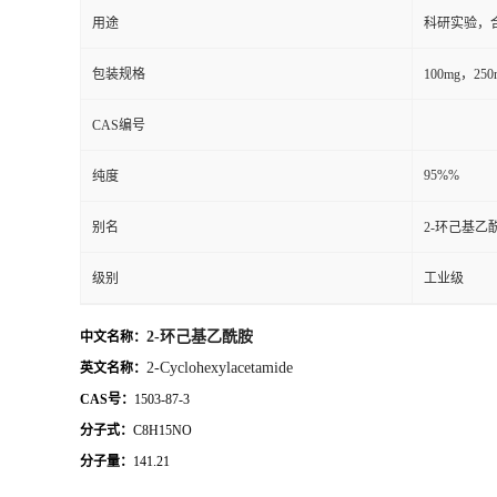
用途
科研实验，
包装规格
100mg，2
CAS编号
95%%
纯度
别名
2-环己基乙
级别
工业级
2-环己基乙酰胺
中文名称：
2-Cyclohexylacetamide
英文名称：
CAS号：
1503-87-3
分子式：
C8H15NO
分子量：
141.21