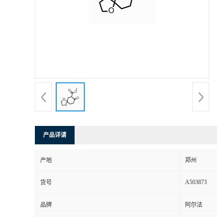
产品详请
产地
郑州
A503873
货号
品牌
阿尔法