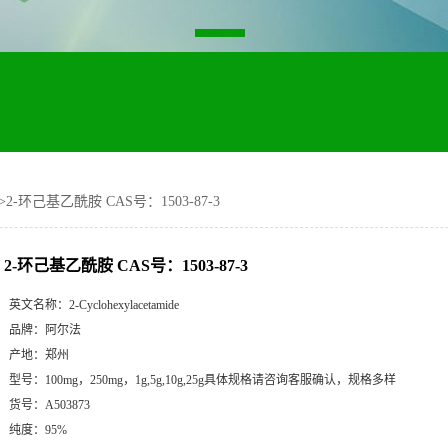
>
2-环己基乙酰胺 CAS号：1503-87-3
2-环己基乙酰胺 CAS号：1503-87-3
英文名称：
2-Cyclohexylacetamide
品牌：
阿尔法
产地：
郑州
型号：
100mg，250mg，1g,5g,10g,25g具体规格请咨询客服确认，规格多样
货号：
A503873
纯度：
95%