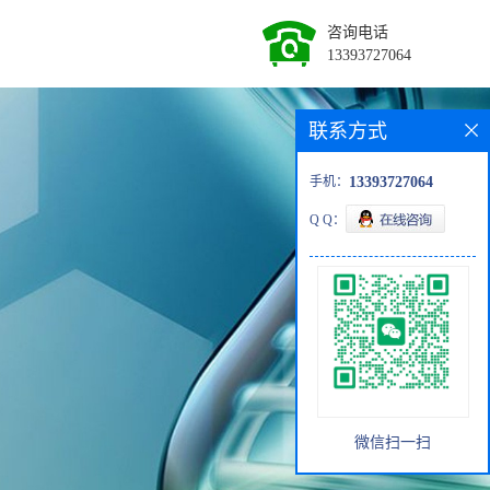
咨询电话
13393727064
联系方式
手机：
13393727064
Q Q：
微信扫一扫