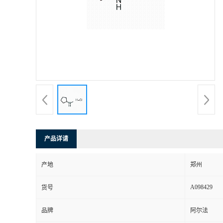
产品详请
产地
郑州
A098429
货号
品牌
阿尔法