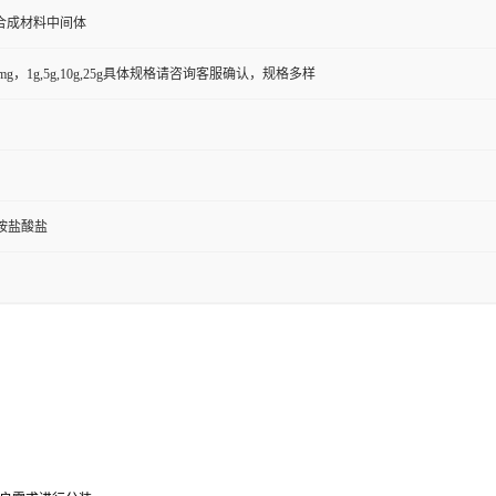
合成材料中间体
50mg，1g,5g,10g,25g具体规格请咨询客服确认，规格多样
胺盐酸盐