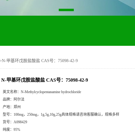
>
N-甲基环戊胺盐酸盐 CAS号：75098-42-9
N-甲基环戊胺盐酸盐 CAS号：75098-42-9
英文名称：
N-Methylcyclopentanamine hydrochloride
品牌：
阿尔法
产地：
郑州
型号：
100mg，250mg，1g,5g,10g,25g具体规格请咨询客服确认，规格多样
货号：
A098429
纯度：
95%