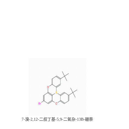
，
7-溴-2,12-二叔丁基-5,9-二氧杂-13B-硼萘
科研产品，
[3,2,1-DE]蒽，CAS:2378498-93-0，常备现