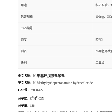
用途
科研实验，
包装规格
100mg，2
CAS编号
95%%
纯度
别名
N-甲基环戊
级别
工业级
N-甲基环戊胺盐酸盐
中文名称：
N-Methylcyclopentanamine hydrochloride
英文名称：
CAS号：
75098-42-9
6
14
C
H
ClN
分子式：
分子量：
136