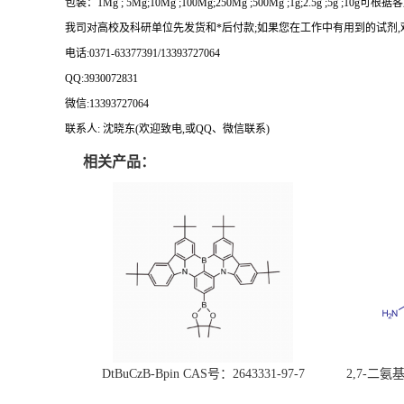
包装：
1Mg ; 5Mg;10Mg ;100Mg;250Mg ;500Mg ;1g;2.5g ;5g ;10g
可根据客
我司对高校及科研单位先发货和
*
后付款
;
如果您在工作中有用到的试剂
,
电话
:0371-63377391/13393727064
QQ:3930072831
微信
:13393727064
联系人
: 沈晓东(
欢迎致电
,
或
QQ
、微信联系
)
相关产品：
DtBuCzB-Bpin CAS号：2643331-97-7
2,7-二氨基芘
51-0