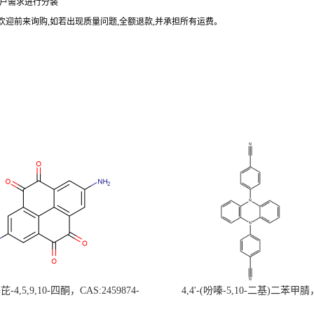
户需求进行分装
欢迎前来询购
,
如若出现质量问题
,
全额退款
,
并承担所有运费。
-4,5,9,10-四酮，CAS:2459874-
4,4'-(吩嗪-5,10-二基)二苯甲腈
，现货促销，可分装，高校研究所 先
CAS:1638702-80-3，常备现货，