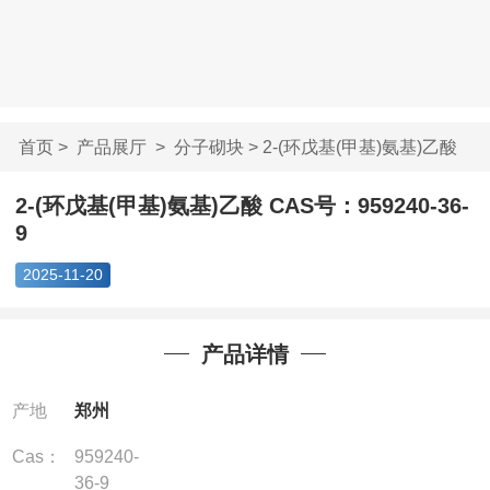
首页
>
产品展厅
>
分子砌块
> 2-(环戊基(甲基)氨基)乙酸
C...
2-(环戊基(甲基)氨基)乙酸 CAS号：959240-36-
9
2025-11-20
产品详情
产地
郑州
Cas：
959240-
36-9