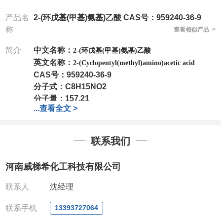
产品名
2-(环戊基(甲基)氨基)乙酸 CAS号：959240-36-9
称
查看相似产品 >
简介
中文名称：
2-(环戊基(甲基)氨基)乙酸
英文名称：
2-(Cyclopentyl(methyl)amino)acetic acid
CAS号：
959240-36-9
分子式：
C8H15NO2
分子量：
157.21
...
查看全文 >
包装：
1Mg ; 5Mg;10Mg ;100Mg;250Mg ;500Mg
;1g;2.5g ;5g ;10g
可根据客户需求进行分装
我司对高校及科研单位先发货和
*
后付款
;
如果您在工
联系我们
作中有用到的试剂
,
欢迎前来询购
,
如若出现质量问题
,
全额退款
,
并承担所有运费。
河南威梯希化工科技有限公司
电话
:0371-63377391/13393727064
QQ:3930072831
联系人
沈经理
微信
:13393727064
联系人
: 沈晓东(
欢迎致电
,
或
QQ
、微信联系
)
联系手机
13393727064