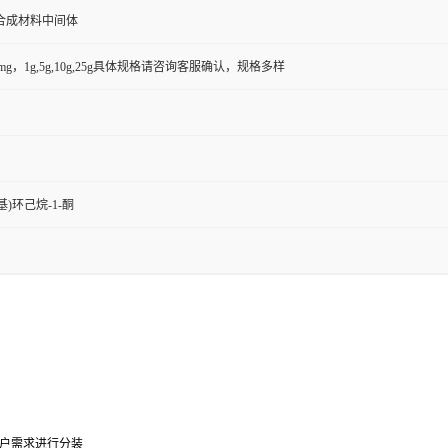
合成材料中间体
50mg，1g,5g,10g,25g具体规格请咨询客服确认，规格多样
基)环己烷-1-酮
户需求进行分装