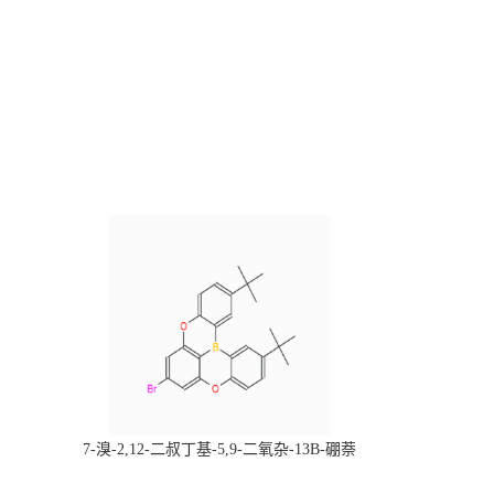
，
7-溴-2,12-二叔丁基-5,9-二氧杂-13B-硼萘
科研产品，
[3,2,1-DE]蒽，CAS:2378498-93-0，常备现