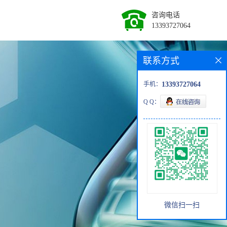
咨询电话
13393727064
联系方式
手机：
13393727064
Q Q：
微信扫一扫