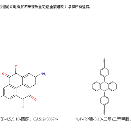
欢迎前来询购
,
如若出现质量问题
,
全额退款
,
并承担所有运费。
-4,5,9,10-四酮，CAS:2459874-
4,4'-(吩嗪-5,10-二基)二苯甲腈
，现货促销，可分装，高校研究所 先
CAS:1638702-80-3，常备现货，