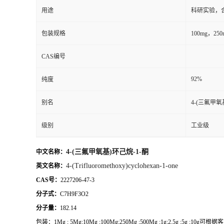
用途
科研实验，
包装规格
100mg，2
CAS编号
92%
纯度
别名
4-(三氟甲氧
级别
工业级
4-(三氟甲氧基)环己烷-1-酮
中文名称：
4-(Trifluoromethoxy)cyclohexan-1-one
英文名称：
CAS号：
2227206-47-3
分子式：
C7H9F3O2
分子量：
182.14
包装：
1Mg ; 5Mg;10Mg ;100Mg;250Mg ;500Mg ;1g;2.5g ;5g ;10g
可根据客