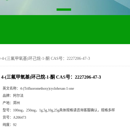
>
4-(三氟甲氧基)环己烷-1-酮 CAS号：2227206-47-3
4-(三氟甲氧基)环己烷-1-酮 CAS号：2227206-47-3
英文名称：
4-(Trifluoromethoxy)cyclohexan-1-one
品牌：
阿尔法
产地：
郑州
型号：
100mg，250mg，1g,5g,10g,25g具体规格请咨询客服确认，规格多样
货号：
A206473
纯度：
92