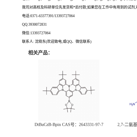
我司对高校及科研单位先发货和
*
后付款
;
如果您在工作中有用到的试剂
,
电话
:0371-63377391/13393727064
QQ:3930072831
微信
:13393727064
联系人
: 沈晓东(
欢迎致电
,
或
QQ
、微信联系
)
相关产品：
DtBuCzB-Bpin CAS号：2643331-97-7
2,7-二氨基芘
51-0